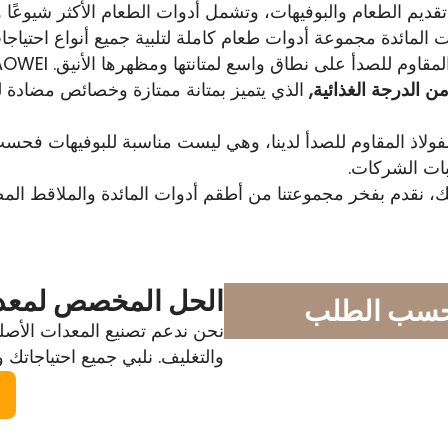
ديم الطعام والبوفيهات، وتشمل أدوات الطعام الأكثر شيوعًا 
المائدة مجموعة أدوات طعام كاملة لتلبية جميع أنواع احتياجات
 للصدأ على نطاق واسع لمتانتها ومظهرها الأنيق. DONGZHAOWEI
الذي يتميز بمتانة ممتازة وخصائص مضادة للب
لاذ المقاوم للصدأ لدينا، وهي ليست مناسبة للبوفيهات فحس
بات الشركات.
ك، نقدم بفخر مجموعتنا من أطقم أدوات المائدة والملاقط المص
الحل المخصص لمعدات
 حسب الطلب
نحن ندعم تصنيع المعدات الأصلي
والتغليف. نلبي جميع احتياجاتك ون