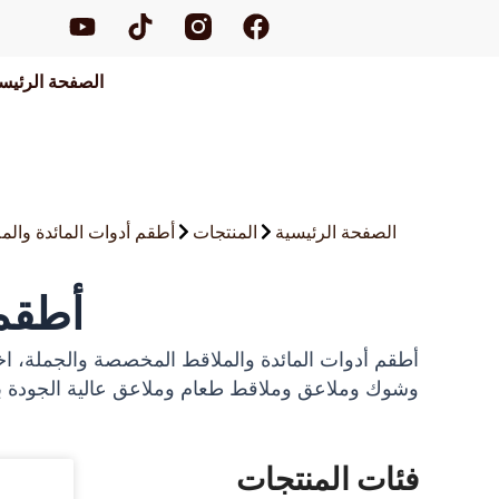
ف
ت
ي
خطي
ي
ي
و
لى
س
ك
ت
لمحتوى
الصفحة الرئيس
ب
ت
ي
و
و
و
ك
ك
ب
الصفحة الرئيسية
المنتجات
أطقم أدوات المائدة والم
أطقم 
وشوك وملاعق وملاقط طعام وملاعق عالية الجودة بأ
فئات المنتجات