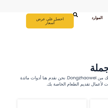
الموارد
احصل على عرض
أسعار
جملة
أطقم أدوات المائدة والملاقط المخصصة والجملة، اختر أواني البوفيه المصنوعة من الفولاذ المقاوم للصدأ الأنسب لك من Dongzhaowei. نحن نقدم هنا أدوات مائدة
لأعمال تقديم الطعام الخاصة بك.