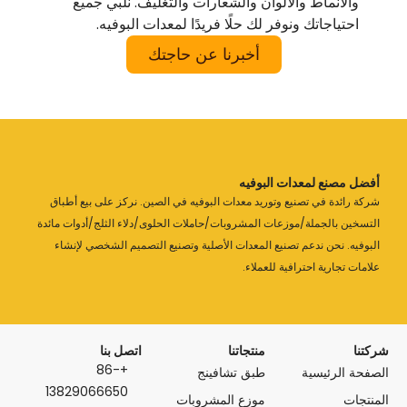
لوان والشعارات والتغليف. نلبي جميع
ر لك حلًا فريدًا لمعدات البوفيه.
أخبرنا عن حاجتك
لبوفيه
توريد معدات البوفيه في الصين. نركز على بيع أطباق
ت المشروبات/حاملات الحلوى/دلاء الثلج/أدوات مائدة
يع المعدات الأصلية وتصنيع التصميم الشخصي لإنشاء
للعملاء.
منتجاتنا
اتصل بنا
+86-
طبق تشافينج
13829066650
موزع المشروبات