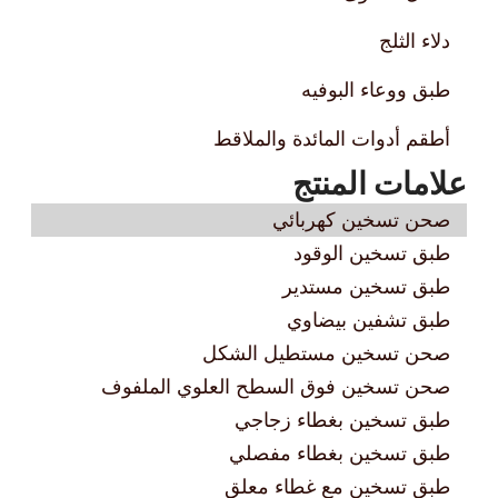
وفيه
مائدة والملاقط
نتج
هربائي
وقود
ستدير
يضاوي
مستطيل الشكل
وق السطح العلوي الملفوف
غطاء زجاجي
غطاء مفصلي
ع غطاء معلق