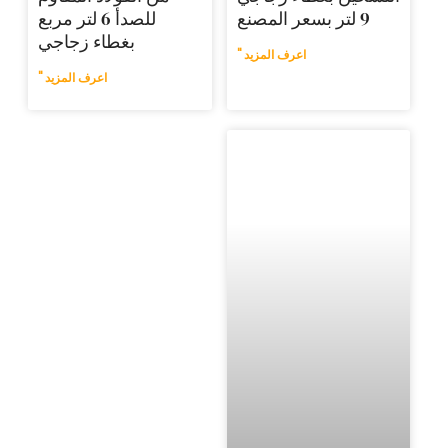
للصدأ 6 لتر مربع
بغطاء زجاجي
اعرف المزيد "
اعرف المزيد "