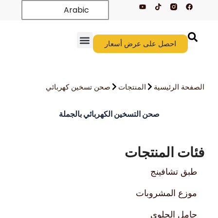
ي
Arabic
و
ت
ي
و
ب
ى عرض أسعار
الوافدون الجدد
الصفحة الرئيسية
المنتجات
صحن تسخين كهربائي
 التسخين الكهربائي بالجملة
تجات
بات