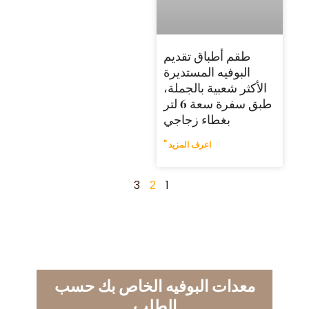
اق تقديم
المستديرة
ة بالجملة،
طبق سفرة سعة 6 لتر
اء زجاجي
اعرف المزيد "
3
1
2
البوفيه الخاص بك حسب
الطلب