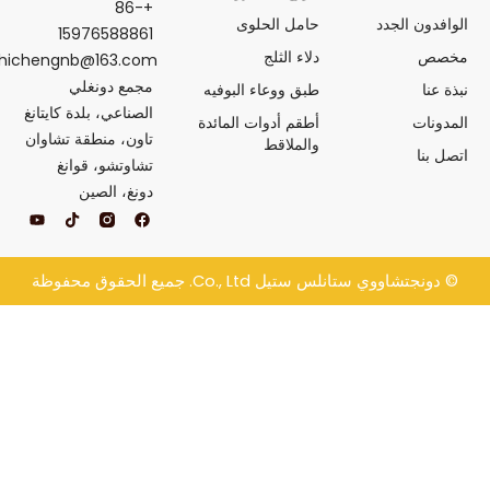
+86-
حامل الحلوى
15976588861
دلاء الثلج
yeshichengnb@163.com
مجمع دونغلي
طبق ووعاء البوفيه
الصناعي، بلدة كايتانغ
أطقم أدوات المائدة
تاون، منطقة تشاوان
والملاقط
تشاوتشو، قوانغ
دونغ، الصين
ف
ت
ي
ي
ي
و
س
ك
ت
ب
ت
ي
و
و
و
انلس ستيل
Co., Ltd. جميع الحقوق محفوظة
ك
ك
ب