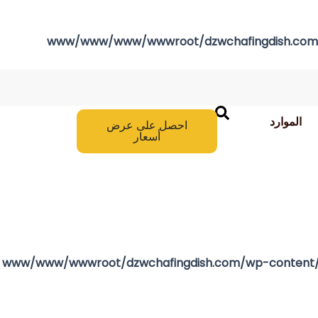
/www/www/www/wwwroot/dzwchafingdish.com/w
الموارد
احصل على عرض
أسعار