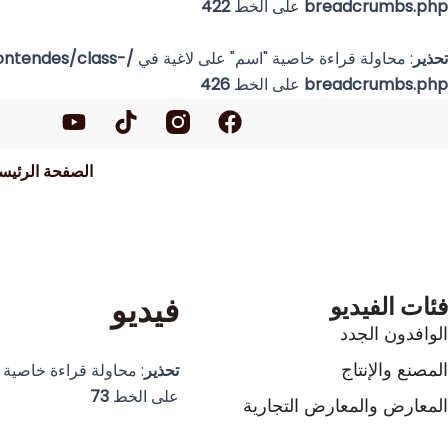
breadcrumbs.php
على الخط
422
تحذير
: محاولة قراءة خاصية "اسم" على لاغية في
ntendes/class-
breadcrumbs.php
على الخط
426
ف
ت
ي
ي
ي
و
س
ك
ت
الصفحة الرئيس
ب
ت
ي
و
و
و
ك
ك
ب
فيديو
فئات الفيديو
الوافدون الجدد
المصنع والإنتاج
تحذير
: محاولة قراءة خاصية
على الخط
73
المعارض والمعارض التجارية