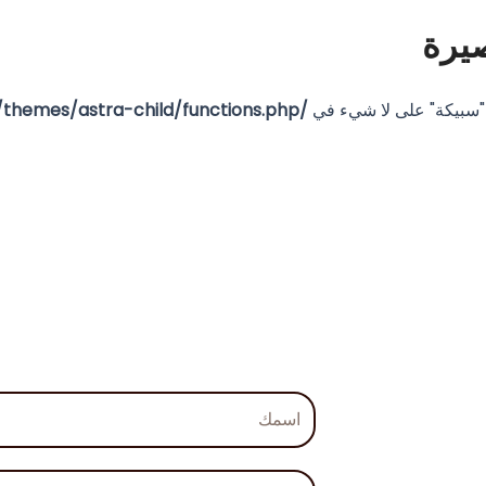
يرة
 "سبيكة" على لا شيء في
/www/www/wwwroot/dzwchafingdish.com/wp-content/themes/astra-child/functions.php
اسمك
رقم