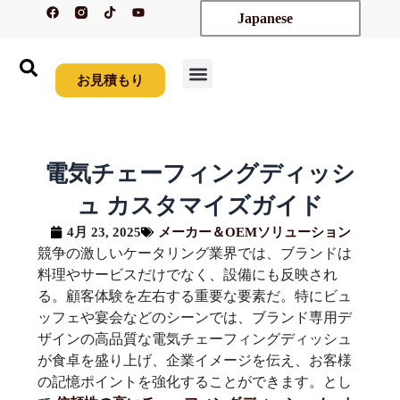
フ
テ
Y
内
Japanese
ェ
ィ
o
イ
ク
u
容
ス
ト
t
を
ブ
ク
u
ッ
b
ス
ク
e
お見積もり
ホーム
製品紹介
新着情報
カスタム
会社概要
リソース
お問い合わせ
キ
ッ
プ
す
電気チェーフィングディッシ
る
ュ カスタマイズガイド
4月 23, 2025
メーカー＆OEMソリューション
競争の激しいケータリング業界では、ブランドは
料理やサービスだけでなく、設備にも反映され
る。顧客体験を左右する重要な要素だ。特にビュ
ッフェや宴会などのシーンでは、ブランド専用デ
ザインの高品質な電気チェーフィングディッシュ
が食卓を盛り上げ、企業イメージを伝え、お客様
の記憶ポイントを強化することができます。とし