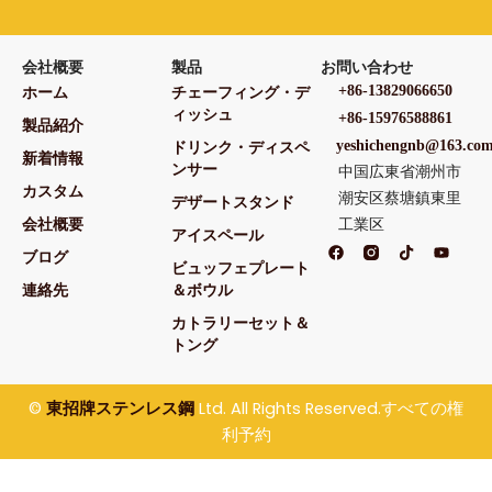
会社概要
製品
お問い合わせ
+86-13829066650
ホーム
チェーフィング・デ
ィッシュ
+86-15976588861
製品紹介
yeshichengnb@163.co
ドリンク・ディスペ
新着情報
中国広東省潮州市
ンサー
カスタム
潮安区蔡塘鎮東里
デザートスタンド
工業区
会社概要
アイスペール
フ
テ
Y
ブログ
ェ
ィ
o
ビュッフェプレート
イ
ク
u
ス
ト
t
連絡先
＆ボウル
ブ
ク
u
ッ
b
カトラリーセット＆
ク
e
トング
©
Ltd. All Rights Reserved.すべての権
東招牌ステンレス鋼
利予約