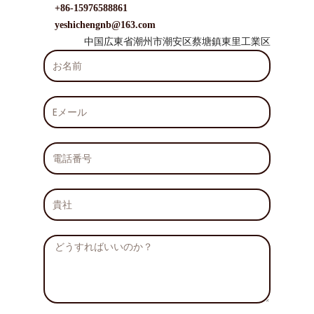
+86-15976588861
yeshichengnb@163.com
中国広東省潮州市潮安区蔡塘鎮東里工業区
お
名
前
E
メ
ー
ル
電
話
番
号
貴
社
メ
ッ
セ
ー
ジ