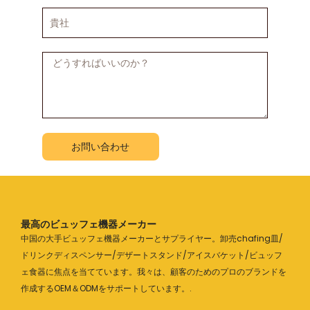
号
貴
社
メ
ッ
セ
ー
ジ
お問い合わせ
最高のビュッフェ機器メーカー
中国の大手ビュッフェ機器メーカーとサプライヤー。卸売chafing皿/
ドリンクディスペンサー/デザートスタンド/アイスバケット/ビュッフ
ェ食器に焦点を当てています。我々は、顧客のためのプロのブランドを
作成するOEM＆ODMをサポートしています。.