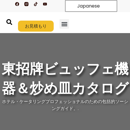
フ
テ
Y
内
Japanese
ェ
ィ
o
イ
ク
u
容
ス
ト
t
を
ブ
ク
u
ッ
b
ス
ク
お見積もり
e
キ
ホーム
製品紹介
新着情報
カスタム
会社概要
リソース
お問い合わせ
ッ
プ
す
る
東招牌ビュッフェ機
器＆炒め皿カタログ
ホテル・ケータリングプロフェッショナルのための包括的ソーシ
ングガイド。.