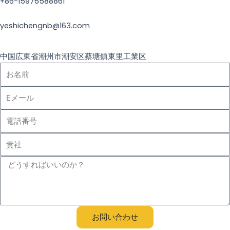
+86-15976588861
yeshichengnb@163.com
中国広東省潮州市潮安区蔡塘鎮東里工業区
お
名
E
前
メ
電
ー
話
ル
貴
番
社
号
メ
ッ
セ
ー
ジ
お問い合わせ