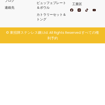
ブログ
ビュッフェプレート
工業区
連絡先
＆ボウル
フ
テ
Y
ェ
ィ
o
カトラリーセット＆
イ
ク
u
ス
ト
t
トング
ブ
ク
u
ッ
b
ク
e
©
東招牌ステンレス鋼
Ltd. All Rights Reserved.すべての権
利予約