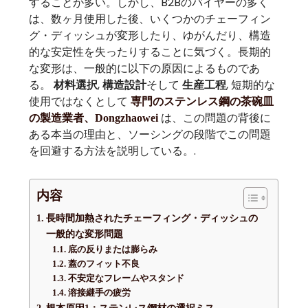
することが多い。しかし、B2Bのバイヤーの多く
は、数ヶ月使用した後、いくつかのチェーフィン
グ・ディッシュが変形したり、ゆがんだり、構造
的な安定性を失ったりすることに気づく。長期的
な変形は、一般的に以下の原因によるものであ
る。
材料選択
,
構造設計
そして
生産工程
, 短期的な
使用ではなくとして
専門のステンレス鋼の茶碗皿
は、この問題の背後に
の製造業者、Dongzhaowei
ある本当の理由と、ソーシングの段階でこの問題
を回避する方法を説明している。.
内容
長時間加熱されたチェーフィング・ディッシュの
一般的な変形問題
底の反りまたは膨らみ
蓋のフィット不良
不安定なフレームやスタンド
溶接継手の疲労
根本原因1：ステンレス鋼材の選択ミス