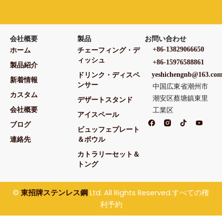
会社概要
製品
お問い合わせ
+86-13829066650
ホーム
チェーフィング・デ
ィッシュ
+86-15976588861
製品紹介
yeshichengnb@163.co
ドリンク・ディスペ
新着情報
中国広東省潮州市
ンサー
カスタム
潮安区蔡塘鎮東里
デザートスタンド
工業区
会社概要
アイスペール
フ
テ
Y
ブログ
ェ
ィ
o
ビュッフェプレート
イ
ク
u
ス
ト
t
連絡先
＆ボウル
ブ
ク
u
ッ
b
カトラリーセット＆
ク
e
トング
©
Ltd. All Rights Reserved.すべての権
東招牌ステンレス鋼
利予約