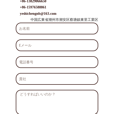
+86-13829066650
+86-15976588861
yeshichengnb@163.com
中国広東省潮州市潮安区蔡塘鎮東里工業区
お
名
前
E
メ
ー
ル
電
話
番
号
貴
社
メ
ッ
セ
ー
ジ