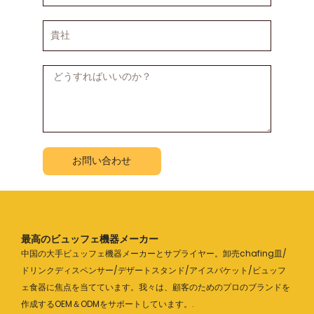
番
号
貴
社
メ
ッ
セ
ー
ジ
お問い合わせ
最高のビュッフェ機器メーカー
中国の大手ビュッフェ機器メーカーとサプライヤー。卸売chafing皿/
ドリンクディスペンサー/デザートスタンド/アイスバケット/ビュッフ
ェ食器に焦点を当てています。我々は、顧客のためのプロのブランドを
作成するOEM＆ODMをサポートしています。.