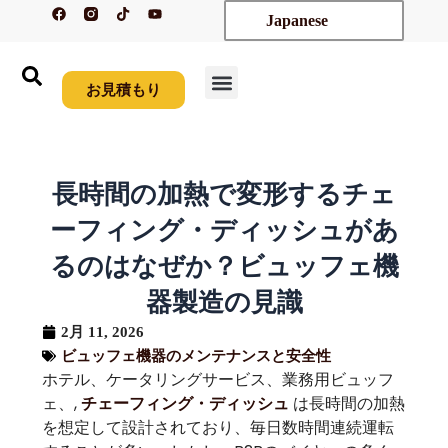
フ
テ
Y
内
Japanese
ェ
ィ
o
イ
ク
u
容
ス
ト
t
を
ブ
ク
u
ッ
b
ス
ク
e
お見積もり
ホーム
製品紹介
新着情報
カスタム
会社概要
リソース
お問い合わせ
キ
ッ
プ
す
長時間の加熱で変形するチェ
る
ーフィング・ディッシュがあ
るのはなぜか？ビュッフェ機
器製造の見識
2月 11, 2026
ビュッフェ機器のメンテナンスと安全性
ホテル、ケータリングサービス、業務用ビュッフ
ェ、,
は長時間の加熱
チェーフィング・ディッシュ
を想定して設計されており、毎日数時間連続運転