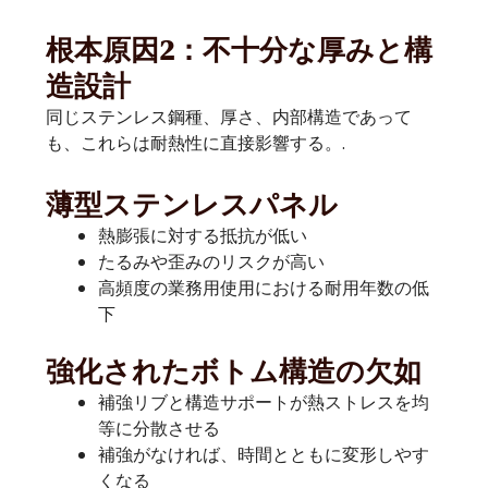
根本原因2：不十分な厚みと構
造設計
同じステンレス鋼種、厚さ、内部構造であって
も、これらは耐熱性に直接影響する。.
薄型ステンレスパネル
熱膨張に対する抵抗が低い
たるみや歪みのリスクが高い
高頻度の業務用使用における耐用年数の低
下
強化されたボトム構造の欠如
補強リブと構造サポートが熱ストレスを均
等に分散させる
補強がなければ、時間とともに変形しやす
くなる