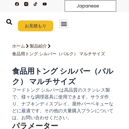
フ
テ
Y
内
Japanese
ェ
ィ
o
イ
ク
u
容
ス
ト
t
を
ブ
ク
u
ッ
b
ス
ク
お見積もり
e
キ
ホーム
製品紹介
新着情報
カスタム
会社概要
リソース
お問い合わせ
ッ
プ
ホーム
製品紹介
す
食品用トング シルバー（バルク） マルチサイズ
る
食品用トング シルバー（バル
ク） マルチサイズ
フードトング シルバーは高品質のステンレス製
で、様々な調理器具に使用できます。サラダ作
り、ナプキンディスプレイ、屋外バーベキューな
どに最適です。その他の大量購入プランについて
は、お問い合わせください。
パラメーター