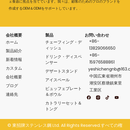
ェ食器に焦点を当てています。我々は、顧客のためのプロのブランドを
作成するOEM＆ODMをサポートしています。.
会社概要
製品
お問い合わせ
+86-
ホーム
チェーフィング・デ
ィッシュ
13829066650
製品紹介
+86-
ドリンク・ディスペ
新着情報
15976588861
ンサー
カスタム
yeshichengnb@163
デザートスタンド
中国広東省潮州市
会社概要
アイスペール
潮安区蔡塘鎮東里
ブログ
ビュッフェプレート
工業区
連絡先
＆ボウル
フ
テ
Y
ェ
ィ
o
カトラリーセット＆
イ
ク
u
ス
ト
t
トング
ブ
ク
u
ッ
b
ク
e
©
東招牌ステンレス鋼
Ltd. All Rights Reserved.すべての権