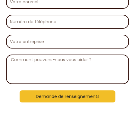
courriel
Numéro
de
téléphone
Votre
entreprise
Message
Demande de renseignements