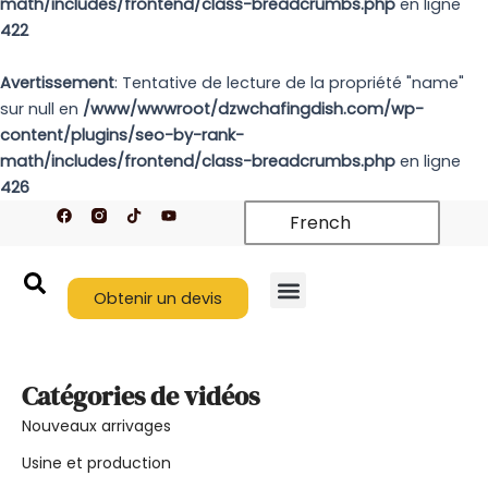
math/includes/frontend/class-breadcrumbs.php
en ligne
422
Avertissement
: Tentative de lecture de la propriété "name"
sur null en
/www/wwwroot/dzwchafingdish.com/wp-
content/plugins/seo-by-rank-
math/includes/frontend/class-breadcrumbs.php
en ligne
426
F
T
Y
French
a
i
o
c
k
u
e
t
t
b
o
u
o
k
b
o
Obtenir un devis
e
k
Nouveaux arrivages
À propos de nous
Nous contacter
Catégories de vidéos
Nouveaux arrivages
Usine et production