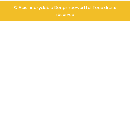
e
t
t
b
o
u
©
Acier inoxydable Dongzhaowei
Ltd. Tous droits
o
k
b
o
e
réservés
k