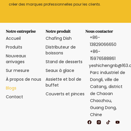
créer des marques professionnelles pour les clients.
Notre entreprise
Notre produit
Nous contacter
+86-
Accueil
Chafing Dish
13829066650
Produits
Distributeur de
+86-
boissons
Nouveaux
15976588861
arrivages
Stand de desserts
yeshichengnb@163
Sur mesure
Seaux à glace
Parc industriel de
À propos de nous
Assiette et bol de
Dongli, ville de
buffet
Caitang, district
Blogs
de Chaoan
Couverts et pinces
Contact
Chaozhou,
Guang Dong,
Chine
F
T
Y
a
i
o
c
k
u