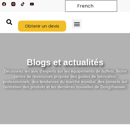
F
T
Y
Aller
French
a
i
o
c
k
u
au
e
t
t
contenu
b
o
u
o
k
b
o
Obtenir un devis
e
k
Nouveaux arrivages
À propos de nous
Nous contacter
Blogs et actualités
Découvrez les avis d'experts sur les équipements de buffets. Notre
centre de ressources propose des guides de fabrication
professionnels, des tendances du marché mondial, des conseils sur
l'entretien des produits et les dernières nouvelles de Dongzhaowei.