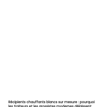
Récipients chauffants blancs sur mesure : pourquoi
les traiteurs et les grossistes modernes délaissent