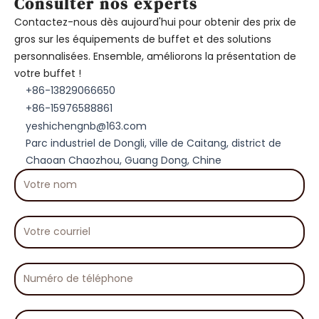
Consulter nos experts
Contactez-nous dès aujourd'hui pour obtenir des prix de
gros sur les équipements de buffet et des solutions
personnalisées. Ensemble, améliorons la présentation de
votre buffet !
+86-13829066650
+86-15976588861
yeshichengnb@163.com
Parc industriel de Dongli, ville de Caitang, district de
Chaoan Chaozhou, Guang Dong, Chine
Votre
nom
Votre
courriel
Numéro
de
téléphone
Votre