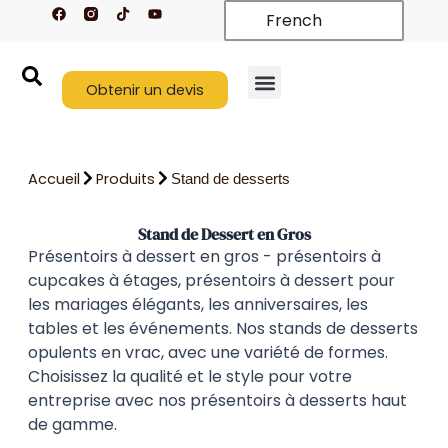
F
T
Y
Aller
French
a
i
o
c
k
u
au
e
t
t
contenu
b
o
u
o
k
b
o
Obtenir un devis
e
k
Nouveaux arrivages
À propos de nous
Nous contacter
Accueil
Produits
Stand de desserts
Stand de Dessert en Gros
Présentoirs à dessert en gros - présentoirs à
cupcakes à étages, présentoirs à dessert pour
les mariages élégants, les anniversaires, les
tables et les événements. Nos stands de desserts
opulents en vrac, avec une variété de formes.
Choisissez la qualité et le style pour votre
entreprise avec nos présentoirs à desserts haut
de gamme.