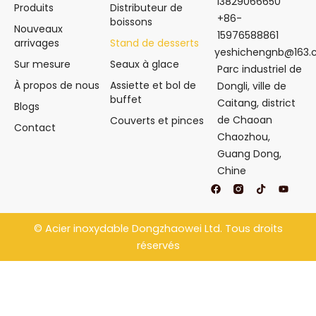
13829066650
Produits
Distributeur de
+86-
boissons
Nouveaux
15976588861
arrivages
Stand de desserts
yeshichengnb@163
Sur mesure
Seaux à glace
Parc industriel de
À propos de nous
Assiette et bol de
Dongli, ville de
buffet
Caitang, district
Blogs
de Chaoan
Couverts et pinces
Contact
Chaozhou,
Guang Dong,
Chine
F
T
Y
a
i
o
c
k
u
e
t
t
b
o
u
©
Acier inoxydable Dongzhaowei
Ltd. Tous droits
o
k
b
o
e
réservés
k