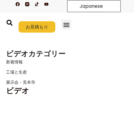
フ
テ
Y
内
Japanese
ェ
ィ
o
イ
ク
u
容
ス
ト
t
を
ブ
ク
u
ッ
b
ス
ク
お見積もり
e
キ
ホーム
製品紹介
新着情報
カスタム
会社概要
リソース
お問い合わせ
ッ
プ
ビデオカテゴリー
す
る
新着情報
工場と生産
展示会・見本市
ビデオ