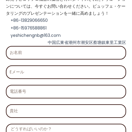
ンについては、今すぐお問い合わせください。ビュッフェ・ケー
タリングのプレゼンテーションを一緒に高めましょう！
+86-13829066650
+86-15976588861
yeshichengnb@163.com
中国広東省潮州市潮安区蔡塘鎮東里工業区
お
名
前
E
メ
ー
ル
電
話
番
号
貴
社
メ