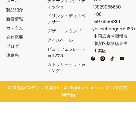
ホーム
チェーフィング・デ
ィッシュ
13829066650
製品紹介
+86-
ドリンク・ディスペ
新着情報
15976588861
ンサー
カスタム
yeshichengnb@163
デザートスタンド
中国広東省潮州市
会社概要
アイスペール
潮安区蔡塘鎮東里
ブログ
ビュッフェプレート
工業区
連絡先
＆ボウル
フ
テ
Y
ェ
ィ
o
カトラリーセット＆
イ
ク
u
ス
ト
t
トング
ブ
ク
u
ッ
b
ク
e
©
東招牌ステンレス鋼
Ltd. All Rights Reserved.すべての権
利予約