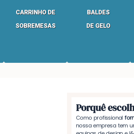
CARRINHO DE
BALDES
SOBREMESAS
DE GELO
Porquê escol
Como profissional
for
nossa empresa tem u
equipas de design e I