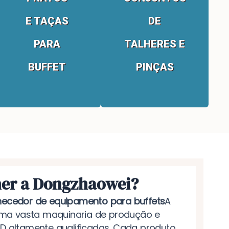
E TAÇAS
DE
PARA
TALHERES E
BUFFET
PINÇAS
her a Dongzhaowei?
necedor de equipamento para buffets
A
ma vasta maquinaria de produção e
&D altamente qualificadas. Cada produto