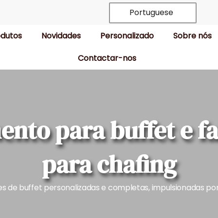
Portuguese
odutos
Novidades
Personalizado
Sobre nós
Contactar-nos
nto para buffet e fa
para chafing
es de buffet personalizadas e completas, impulsionadas por