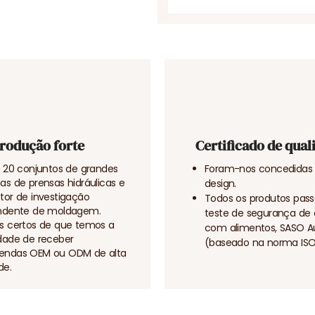
rodução forte
Certificado de qual
 20 conjuntos de grandes
Foram-nos concedidas 
s de prensas hidráulicas e
design.
or de investigação
Todos os produtos pas
ndente de moldagem.
teste de segurança de
s certos de que temos a
com alimentos, SASO A
dade de receber
(baseado na norma ISO
ndas OEM ou ODM de alta
de.