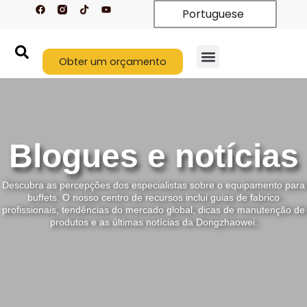
F
T
Y
Saltar
Portuguese
a
i
o
c
k
u
para
e
t
t
o
b
o
u
o
k
b
conteúdo
o
Obter um orçamento
e
k
Blogues e notícias
Descubra as percepções dos especialistas sobre o equipamento para
buffets. O nosso centro de recursos inclui guias de fabrico
profissionais, tendências do mercado global, dicas de manutenção de
produtos e as últimas notícias da Dongzhaowei.