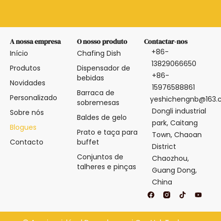
A nossa empresa
O nosso produto
Contactar-nos
+86-
Início
Chafing Dish
13829066650
Produtos
Dispensador de
+86-
bebidas
Novidades
15976588861
Barraca de
Personalizado
yeshichengnb@163
sobremesas
Dongli industrial
Sobre nós
Baldes de gelo
park, Caitang
Blogues
Prato e taça para
Town, Chaoan
Contacto
buffet
District
Conjuntos de
Chaozhou,
talheres e pinças
Guang Dong,
China
F
T
Y
a
i
o
c
k
u
e
t
t
b
o
u