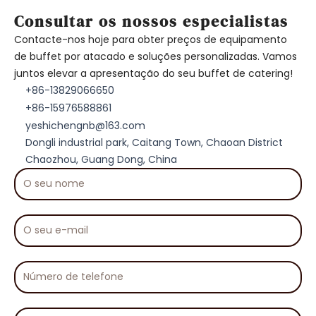
Consultar os nossos especialistas
Contacte-nos hoje para obter preços de equipamento
de buffet por atacado e soluções personalizadas. Vamos
juntos elevar a apresentação do seu buffet de catering!
+86-13829066650
+86-15976588861
yeshichengnb@163.com
Dongli industrial park, Caitang Town, Chaoan District
Chaozhou, Guang Dong, China
O
seu
nome
O
seu
e-
mail
Número
de
telefone
A