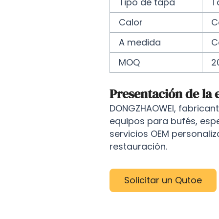
Tipo de tapa
T
Calor
C
A medida
C
MOQ
2
Presentación de la
DONGZHAOWEI, fabricante
equipos para bufés, esp
servicios OEM personaliz
restauración.
Solicitar un Qutoe