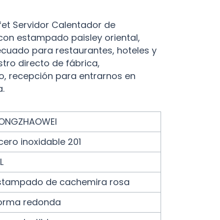
fet Servidor Calentador de
con estampado paisley oriental,
ecuado para restaurantes, hoteles y
tro directo de fábrica,
o, recepción para entrarnos en
a.
ONGZHAOWEI
cero inoxidable 201
L
stampado de cachemira rosa
orma redonda