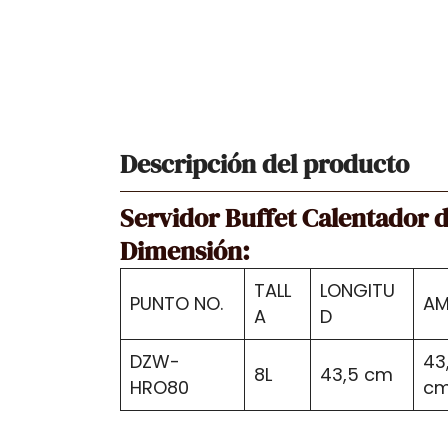
Descripción del producto
Servidor Buffet Calentador 
Dimensión:
TALL
LONGITU
PUNTO NO.
AM
A
D
DZW-
43
8L
43,5 cm
HRO80
c