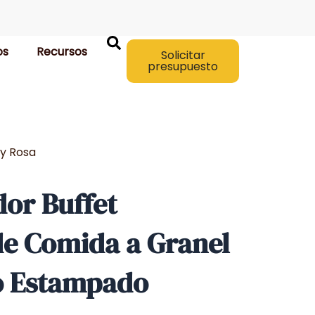
os
Recursos
Solicitar
presupuesto
ey Rosa
or Buffet
de Comida a Granel
o Estampado