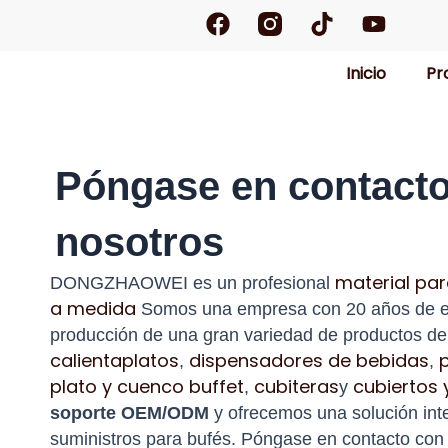
F
T
Y
Ir
a
i
o
al
c
k
u
contenido
Inicio
Pr
e
t
t
b
o
u
o
k
b
o
e
k
Póngase en contact
nosotros
material par
DONGZHAOWEI es un profesional
a medida
Somos una empresa con 20 años de ex
producción de una gran variedad de productos de 
calientaplatos
dispensadores de bebidas
,
,
plato y cuenco buffet
cubiteras
cubiertos 
,
y
soporte OEM/ODM
y ofrecemos una solución int
suministros para bufés. Póngase en contacto con