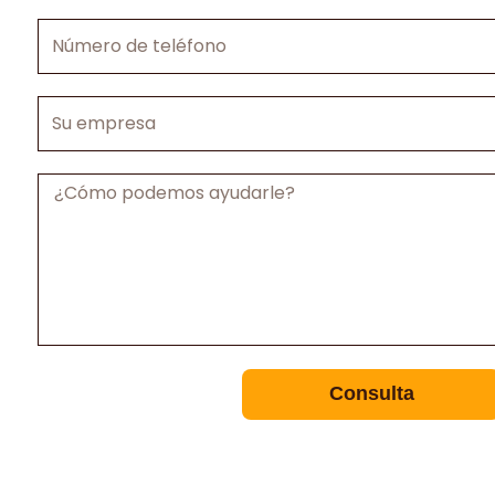
electrónico
Número
de
teléfono
Su
empresa
Mensaje
Consulta