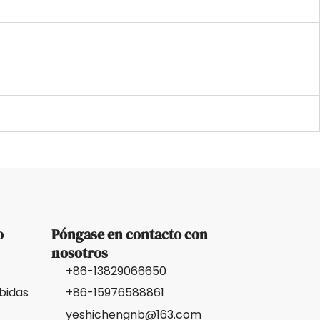
o
Póngase en contacto con
nosotros
+86-13829066650
bidas
+86-15976588861
yeshichengnb@163.com