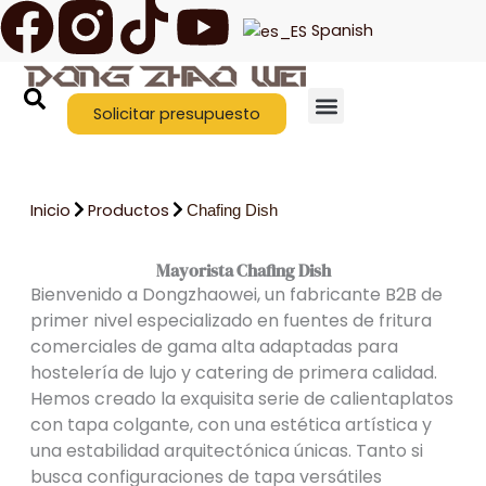
F
T
Y
Ir
Spanish
al
a
i
o
contenido
c
k
u
Solicitar presupuesto
Quiénes somos
Póngase en contacto con nosotros
e
t
t
Inicio
Productos
Chafing Dish
b
o
u
Mayorista Chafing Dish
o
k
b
Bienvenido a Dongzhaowei, un fabricante B2B de
primer nivel especializado en fuentes de fritura
o
e
comerciales de gama alta adaptadas para
hostelería de lujo y catering de primera calidad.
k
Hemos creado la exquisita serie de calientaplatos
con tapa colgante, con una estética artística y
una estabilidad arquitectónica únicas. Tanto si
busca configuraciones de tapa versátiles