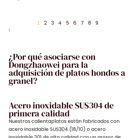
"
2
3
4
5
6
7
8
9
1
¿Por qué asociarse con
Dongzhaowei para la
adquisición de platos hondos a
granel?
Acero inoxidable SUS304 de
primera calidad
Nuestros calientaplatos están fabricados con
acero inoxidable SUS304 (18/10) o acero
inoxidable 201 de alta calidad con un grosor de