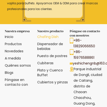
vajilla para buffets. Apoyamos OEM & ODM para crear marcas
profesionales para los clientes.
Nuestra empresa
Nuestro producto
Póngase en contacto
con nosotros
Inicio
Chafing Dish
+86-
Productos
Dispensador de
13829066650
bebidas
Novedades
+86-
Puesto de postres
15976588861
A medida
Cubiteras
yeshichengnb@163
Quiénes somos
Parque industrial
Plato y Cuenco
Blogs
de Dongli, ciudad
Buffet
Póngase en
de Caitang,
Cubiertos y pinzas
contacto con
distrito de
Chaoan
Chaozhou,
Guang Dong,