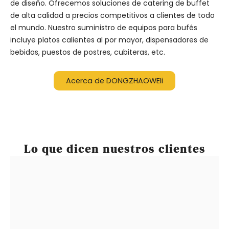
de diseño. Ofrecemos soluciones de catering de buffet
de alta calidad a precios competitivos a clientes de todo
el mundo. Nuestro suministro de equipos para bufés
incluye platos calientes al por mayor, dispensadores de
bebidas, puestos de postres, cubiteras, etc.
Acerca de DONGZHAOWEIi
Lo que dicen nuestros clientes
- "Esta es la mejor empresa de equipos de
buffet para tratar, y DZW tiene el mejor
servicio al cliente. Y sí los productos llegaron
exactamente 4 semanas después de la
tramitación. No hay cargos de aduana o pago