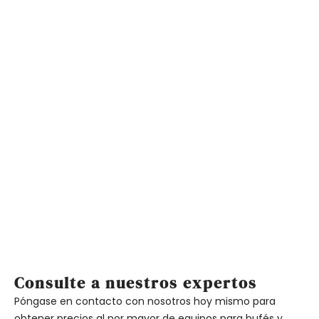
Su catering, nuestra experiencia -
Calor de calidad, alcance mundial
Dongzhaowei, que innova continuamente en diseño y
funcionalidad, se ha convertido en uno de los principales
fabricantes mundiales de calientaplatos y equipamiento
para bufés, en el que se confía por su excepcional
servicio y sus precios competitivos.
Consulte a nuestros expertos
Póngase en contacto con nosotros hoy mismo para
obtener precios al por mayor de equipos para bufés y