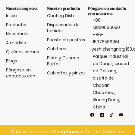
Nuestra empresa
Nuestro producto
Póngase en contacto
con nosotros
Inicio
Chafing Dish
+86-
Productos
Dispensador de
13829066650
bebidas
Novedades
+86-
Puesto de postres
15976588861
A medida
Cubiteras
yeshichengnb@163
Quiénes somos
Parque industrial
Plato y Cuenco
Blogs
de Dongli, ciudad
Buffet
Póngase en
de Caitang,
Cubiertos y pinzas
contacto con
distrito de
Chaoan
Chaozhou,
Guang Dong,
China
F
T
Y
a
i
o
c
k
u
e
t
t
b
o
u
©
Acero inoxidable Dongzhaowei
Co., Ltd. Todos los
o
k
b