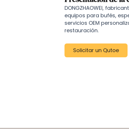
DONGZHAOWEI, fabricante
equipos para bufés, esp
servicios OEM personaliz
restauración.
Solicitar un Qutoe