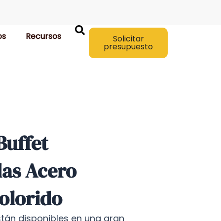
os
Recursos
Solicitar
presupuesto
Buffet
das Acero
olorido
stán disponibles en una gran