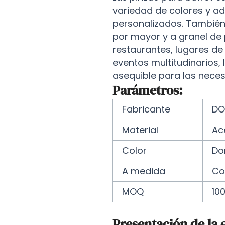
variedad de colores y ad
personalizados. Tambié
por mayor y a granel de
restaurantes, lugares de
eventos multitudinarios, 
asequible para las necesi
Parámetros:
Fabricante
DO
Material
Ac
Color
Do
A medida
Co
MOQ
10
Presentación de la