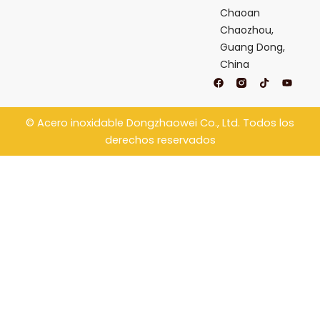
Chaoan
Chaozhou,
Guang Dong,
China
F
T
Y
a
i
o
c
k
u
e
t
t
b
o
u
©
Acero inoxidable Dongzhaowei
Co., Ltd. Todos los
o
k
b
o
e
derechos reservados
k