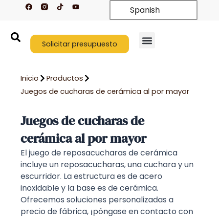
F
T
Y
Ir
Spanish
a
i
o
c
k
u
al
e
t
t
contenido
b
o
u
o
k
b
o
Solicitar presupuesto
e
k
Quiénes somos
Póngase en contacto con nosotros
Inicio
Productos
Juegos de cucharas de cerámica al por mayor
Juegos de cucharas de
cerámica al por mayor
El juego de reposacucharas de cerámica
incluye un reposacucharas, una cuchara y un
escurridor. La estructura es de acero
inoxidable y la base es de cerámica.
Ofrecemos soluciones personalizadas a
precio de fábrica, ¡póngase en contacto con