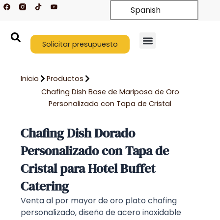
F
T
Y
Ir
Spanish
a
i
o
c
k
u
al
e
t
t
contenido
b
o
u
o
k
b
o
Solicitar presupuesto
e
k
Quiénes somos
Póngase en contacto con nosotros
Inicio
Productos
Chafing Dish Base de Mariposa de Oro
Personalizado con Tapa de Cristal
Chafing Dish Dorado
Personalizado con Tapa de
Cristal para Hotel Buffet
Catering
Venta al por mayor de oro plato chafing
personalizado, diseño de acero inoxidable