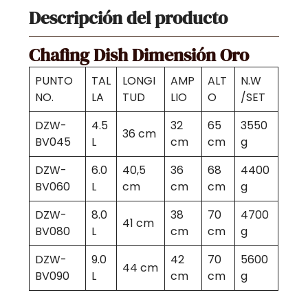
Descripción del producto
Chafing Dish Dimensión Oro
PUNTO
TAL
LONGI
AMP
ALT
N.W
NO.
LA
TUD
LIO
O
/SET
DZW-
4.5
32
65
3550
36 cm
BV045
L
cm
cm
g
DZW-
6.0
40,5
36
68
4400
BV060
L
cm
cm
cm
g
DZW-
8.0
38
70
4700
41 cm
BV080
L
cm
cm
g
DZW-
9.0
42
70
5600
44 cm
BV090
L
cm
cm
g