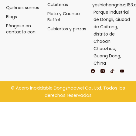
Cubiteras
yeshichengnb@163
Quiénes somos
Parque industrial
Plato y Cuenco
Blogs
de Dongli, ciudad
Buffet
Póngase en
de Caitang,
Cubiertos y pinzas
contacto con
distrito de
Chaoan
Chaozhou,
Guang Dong,
China
F
T
Y
a
i
o
c
k
u
e
t
t
b
o
u
©
Acero inoxidable Dongzhaowei
Co., Ltd. Todos los
o
k
b
o
e
derechos reservados
k