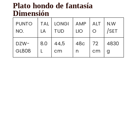
Plato hondo de fantasía
Dimensión
PUNTO
TAL
LONGI
AMP
ALT
N.W
NO.
LA
TUD
LIO
O
/SET
DZW-
8.0
44,5
48c
72
4830
GL808
L
cm
n
cm
g