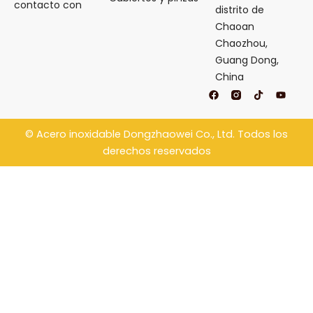
contacto con
distrito de
Chaoan
Chaozhou,
Guang Dong,
China
F
T
Y
a
i
o
c
k
u
e
t
t
b
o
u
©
Acero inoxidable Dongzhaowei
Co., Ltd. Todos los
o
k
b
o
e
derechos reservados
k