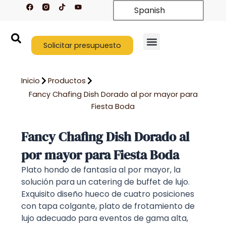
F
T
Y
Ir
Spanish
a
i
o
c
k
u
al
e
t
t
contenido
b
o
u
o
k
b
o
Solicitar presupuesto
e
k
Quiénes somos
Póngase en contacto con nosotros
Inicio
Productos
Fancy Chafing Dish Dorado al por mayor para
Fiesta Boda
Fancy Chafing Dish Dorado al
por mayor para Fiesta Boda
Plato hondo de fantasía al por mayor, la
solución para un catering de buffet de lujo.
Exquisito diseño hueco de cuatro posiciones
con tapa colgante, plato de frotamiento de
lujo adecuado para eventos de gama alta,