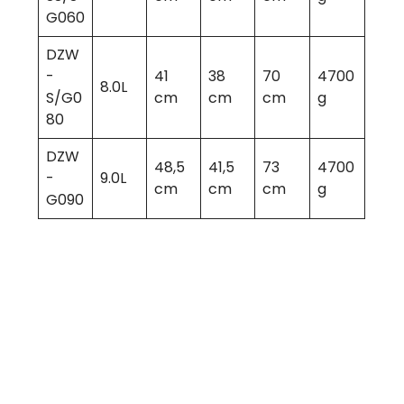
G060
DZW
-
41
38
70
4700
8.0L
S/G0
cm
cm
cm
g
80
DZW
48,5
41,5
73
4700
-
9.0L
cm
cm
cm
g
G090