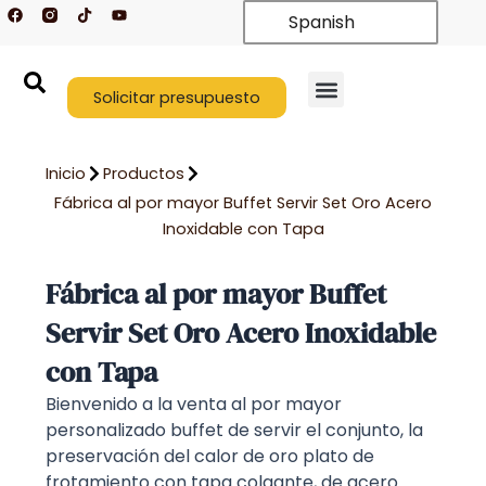
F
T
Y
Ir
Spanish
a
i
o
c
k
u
al
e
t
t
contenido
b
o
u
o
k
b
o
Solicitar presupuesto
e
k
Quiénes somos
Póngase en contacto con nosotros
Inicio
Productos
Fábrica al por mayor Buffet Servir Set Oro Acero
Inoxidable con Tapa
Fábrica al por mayor Buffet
Servir Set Oro Acero Inoxidable
con Tapa
Bienvenido a la venta al por mayor
personalizado buffet de servir el conjunto, la
preservación del calor de oro plato de
frotamiento con tapa colgante, de acero