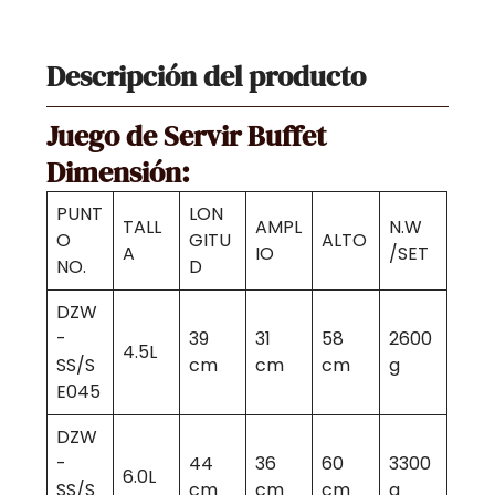
Descripción del producto
Juego de Servir Buffet
Dimensión:
PUNT
LON
TALL
AMPL
N.W
O
GITU
ALTO
A
IO
/SET
NO.
D
DZW
-
39
31
58
2600
4.5L
SS/S
cm
cm
cm
g
E045
DZW
-
44
36
60
3300
6.0L
SS/S
cm
cm
cm
g