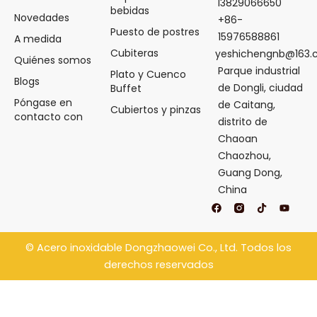
13829066650
bebidas
Novedades
+86-
Puesto de postres
15976588861
A medida
Cubiteras
yeshichengnb@163
Quiénes somos
Parque industrial
Plato y Cuenco
Blogs
de Dongli, ciudad
Buffet
Póngase en
de Caitang,
Cubiertos y pinzas
contacto con
distrito de
Chaoan
Chaozhou,
Guang Dong,
China
F
T
Y
a
i
o
c
k
u
e
t
t
b
o
u
©
Acero inoxidable Dongzhaowei
Co., Ltd. Todos los
o
k
b
o
e
derechos reservados
k