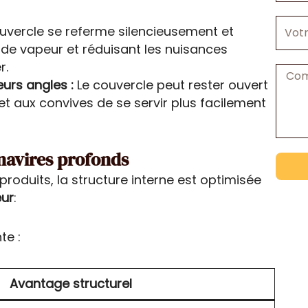
téléph
Votre
uvercle se referme silencieusement et
entrep
s de vapeur et réduisant les nuisances
r.
Messa
urs angles :
Le couvercle peut rester ouvert
et aux convives de se servir plus facilement
navires profonds
roduits, la structure interne est optimisée
eur
:
te :
Avantage structurel