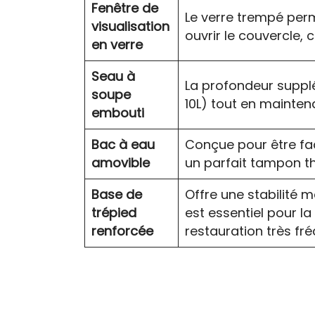
Fenêtre de
Le verre trempé per
visualisation
ouvrir le couvercle, 
en verre
Seau à
La profondeur suppl
soupe
10L) tout en mainte
embouti
Bac à eau
Conçue pour être fac
amovible
un parfait tampon th
Base de
Offre une stabilité m
trépied
est essentiel pour l
renforcée
restauration très fr