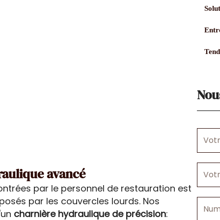
Solut
Entre
Tend
Nou
Votre
nom
Votre
raulique avancé
courrie
contrées par le personnel de restauration est
 posés par les couvercles lourds. Nos
Numér
'un
charnière hydraulique de précision
:
de