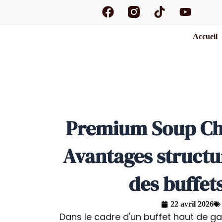
F
T
Y
Aller
a
i
o
au
c
k
u
contenu
Accueil
e
t
t
b
o
u
o
k
b
o
e
k
Premium Soup Cha
Avantages structu
des buffe
22 avril 2026
Dans le cadre d'un buffet haut de 