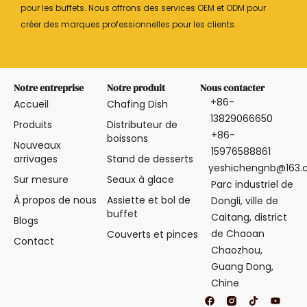
pour les buffets. Nous offrons des services OEM et ODM pour
créer des marques professionnelles pour les clients.
Notre entreprise
Notre produit
Nous contacter
+86-
Accueil
Chafing Dish
13829066650
Produits
Distributeur de
+86-
boissons
Nouveaux
15976588861
arrivages
Stand de desserts
yeshichengnb@163
Sur mesure
Seaux à glace
Parc industriel de
À propos de nous
Assiette et bol de
Dongli, ville de
buffet
Caitang, district
Blogs
de Chaoan
Couverts et pinces
Contact
Chaozhou,
Guang Dong,
Chine
F
T
Y
a
i
o