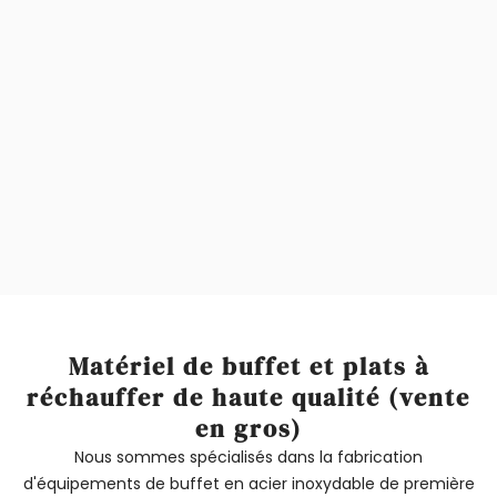
Expédition mondiale
Modèles exquis
Tous nos produits
Principale usine d'équipements pour buffets
Certifié par FBA / SGS / SABER
Matériel de buffet et plats à
réchauffer de haute qualité (vente
en gros)
Nous sommes spécialisés dans la fabrication
d'équipements de buffet en acier inoxydable de première