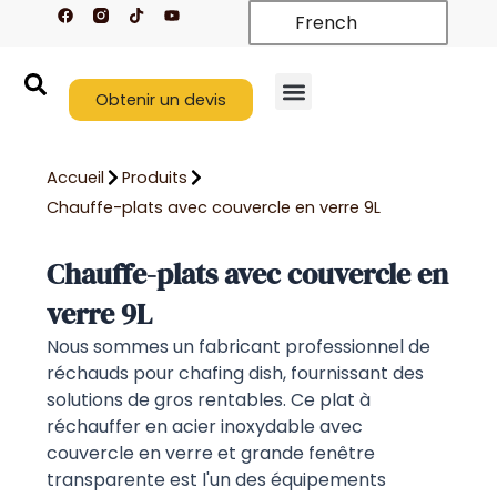
F
T
Y
Aller
French
a
i
o
c
k
u
au
e
t
t
contenu
b
o
u
o
k
b
o
Obtenir un devis
e
k
Nouveaux arrivages
À propos de nous
Nous contacter
Accueil
Produits
Chauffe-plats avec couvercle en verre 9L
Chauffe-plats avec couvercle en
verre 9L
Nous sommes un fabricant professionnel de
réchauds pour chafing dish, fournissant des
solutions de gros rentables. Ce plat à
réchauffer en acier inoxydable avec
couvercle en verre et grande fenêtre
transparente est l'un des équipements