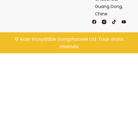
Guang Dong,
Chine
F
T
Y
a
i
o
c
k
u
e
t
t
b
o
u
©
Acier inoxydable Dongzhaowei
Ltd. Tous droits
o
k
b
o
e
réservés
k