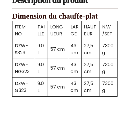
Description du produit
Dimension du chauffe-plat
ITEM
TAI
LONG
LAR
HAUT
N.W
NO.
LLE
UEUR
GE
EUR
/SET
DZW-
9.0
43
27,5
7300
57 cm
S323
L
cm
cm
g
DZW-
9.0
43
27,5
7300
57 cm
HG323
L
cm
cm
g
DZW-
9.0
43
27,5
7300
57 cm
G323
L
cm
cm
g