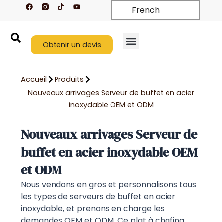
F
T
Y
Aller
French
a
i
o
c
k
u
au
e
t
t
contenu
b
o
u
o
k
b
o
Obtenir un devis
e
k
Nouveaux arrivages
À propos de nous
Nous contacter
Accueil
Produits
Nouveaux arrivages Serveur de buffet en acier
inoxydable OEM et ODM
Nouveaux arrivages Serveur de
buffet en acier inoxydable OEM
et ODM
Nous vendons en gros et personnalisons tous
les types de serveurs de buffet en acier
inoxydable, et prenons en charge les
demandes OEM et ODM. Ce plat à chafing