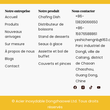
Notre entreprise
Notre produit
Nous contacter
+86-
Accueil
Chafing Dish
13829066650
Produits
Distributeur de
+86-
boissons
Nouveaux
15976588861
arrivages
Stand de desserts
yeshichengnb@163
Sur mesure
Seaux à glace
Parc industriel de
À propos de nous
Assiette et bol de
Dongli, ville de
buffet
Caitang, district
Blogs
de Chaoan
Couverts et pinces
Contact
Chaozhou,
Guang Dong,
Chine
F
T
Y
a
i
o
c
k
u
e
t
t
b
o
u
©
Acier inoxydable Dongzhaowei
Ltd. Tous droits
o
k
b
o
e
réservés
k