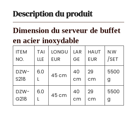
Description du produit
Dimension du serveur de buffet
en acier inoxydable
ITEM
TAI
LONGU
LAR
HAUT
N.W
NO.
LLE
EUR
GE
EUR
/SET
DZW-
6.0
40
29
5500
45 cm
S218
L
cm
cm
g
DZW-
6.0
40
29
5500
45 cm
G218
L
cm
cm
g