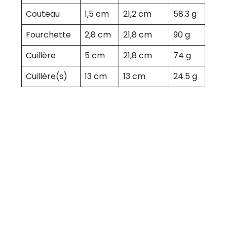
Couteau
1,5 cm
21,2 cm
58.3 g
Fourchette
2,8 cm
21,8 cm
90 g
Cuillère
5 cm
21,8 cm
74 g
Cuillère(s)
13 cm
13 cm
24.5 g