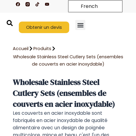
F
T
Y
Aller
French
a
i
o
c
k
u
au
e
t
t
contenu
b
o
u
o
k
b
o
Obtenir un devis
e
k
Nouveaux arrivages
À propos de nous
Nous contacter
Accueil
Produits
Wholesale Stainless Steel Cutlery Sets (ensembles
de couverts en acier inoxydable)
Wholesale Stainless Steel
Cutlery Sets (ensembles de
couverts en acier inoxydable)
Les couverts en acier inoxydable sont
fabriqués en acier inoxydable de qualité
alimentaire avec un design de poignée
multicolore, mince et beau, c'est l'un des