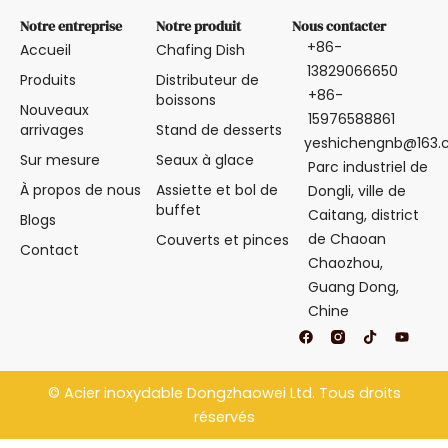
Notre entreprise
Notre produit
Nous contacter
+86-
Accueil
Chafing Dish
13829066650
Produits
Distributeur de
+86-
boissons
Nouveaux
15976588861
arrivages
Stand de desserts
yeshichengnb@163
Sur mesure
Seaux à glace
Parc industriel de
À propos de nous
Assiette et bol de
Dongli, ville de
buffet
Caitang, district
Blogs
de Chaoan
Couverts et pinces
Contact
Chaozhou,
Guang Dong,
Chine
F
T
Y
a
i
o
c
k
u
e
t
t
b
o
u
©
Acier inoxydable Dongzhaowei
Ltd. Tous droits
o
k
b
o
e
réservés
k