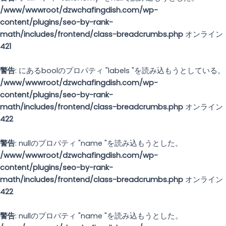
/www/wwwroot/dzwchafingdish.com/wp-
content/plugins/seo-by-rank-
math/includes/frontend/class-breadcrumbs.php
オンライン
421
警告
: にあるboolのプロパティ "labels "を読み込もうとしている。
/www/wwwroot/dzwchafingdish.com/wp-
content/plugins/seo-by-rank-
math/includes/frontend/class-breadcrumbs.php
オンライン
422
警告
: nullのプロパティ "name "を読み込もうとした。
/www/wwwroot/dzwchafingdish.com/wp-
content/plugins/seo-by-rank-
math/includes/frontend/class-breadcrumbs.php
オンライン
422
警告
: nullのプロパティ "name "を読み込もうとした。