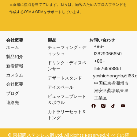
ェ食器に焦点を当てています。我々は、顧客のためのプロのブランドを
作成するOEM＆ODMをサポートしています。.
会社概要
製品
お問い合わせ
+86-
ホーム
チェーフィング・デ
ィッシュ
13829066650
製品紹介
+86-
ドリンク・ディスペ
新着情報
15976588861
ンサー
カスタム
yeshichengnb@163
デザートスタンド
中国広東省潮州市
会社概要
アイスペール
潮安区蔡塘鎮東里
ブログ
ビュッフェプレート
工業区
連絡先
＆ボウル
フ
テ
Y
ェ
ィ
o
カトラリーセット＆
イ
ク
u
ス
ト
t
トング
ブ
ク
u
ッ
b
ク
e
©
東招牌ステンレス鋼
Ltd. All Rights Reserved.すべての権