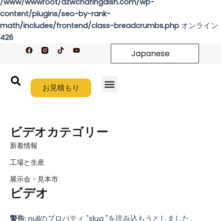
/www/wwwroot/dzwchafingdish.com/wp-
content/plugins/seo-by-rank-
math/includes/frontend/class-breadcrumbs.php
オンライン
426
フ
テ
Y
Japanese
ェ
ィ
o
イ
ク
u
ス
ト
t
ブ
ク
u
ッ
b
ク
お見積もり
e
ホーム
製品紹介
新着情報
カスタム
会社概要
リソース
お問い合わせ
ビデオカテゴリー
新着情報
工場と生産
展示会・見本市
ビデオ
警告
: nullのプロパティ "slug "を読み込もうとしました。