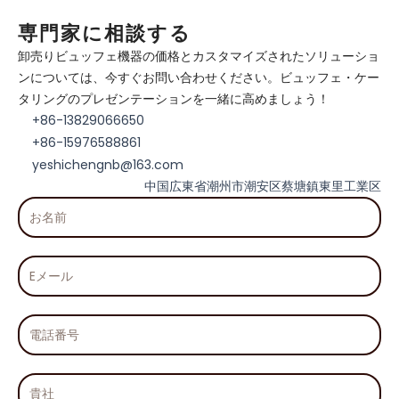
専門家に相談する
卸売りビュッフェ機器の価格とカスタマイズされたソリューショ
ンについては、今すぐお問い合わせください。ビュッフェ・ケー
タリングのプレゼンテーションを一緒に高めましょう！
+86-13829066650
+86-15976588861
yeshichengnb@163.com
中国広東省潮州市潮安区蔡塘鎮東里工業区
お
名
前
E
メ
ー
ル
電
話
番
号
貴