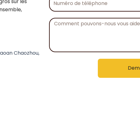
ros sur les
de
Ensemble,
téléphone
Message
 Chaoan Chaozhou,
Dema