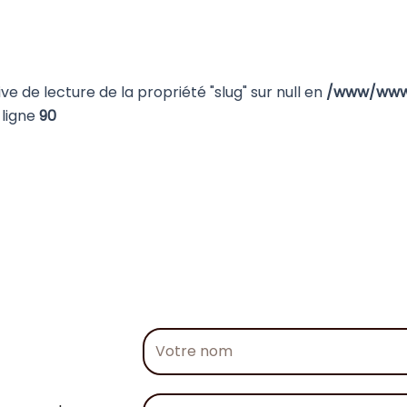
ive de lecture de la propriété "slug" sur null en
/www/wwwr
ligne
90
Votre
nom
Numéro