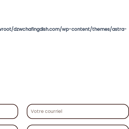
oot/dzwchafingdish.com/wp-content/themes/astra-
Votre
courriel
Votre