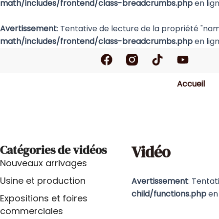
math/includes/frontend/class-breadcrumbs.php
en lig
Avertissement
: Tentative de lecture de la propriété "nam
math/includes/frontend/class-breadcrumbs.php
en lig
F
T
Y
a
i
o
c
k
u
Accueil
e
t
t
b
o
u
o
k
b
o
e
k
Vidéo
Catégories de vidéos
Nouveaux arrivages
Usine et production
Avertissement
: Tentat
child/functions.php
en 
Expositions et foires
commerciales