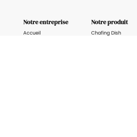
Notre entreprise
Notre produit
Accueil
Chafing Dish
Produits
Distributeur de boi
Nouveaux arrivages
Stand de desserts
Sur mesure
Seaux à glace
À propos de nous
Assiette et bol de 
Blogs
Couverts et pinces
Contact