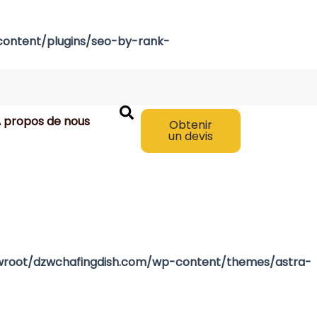
ntent/plugins/seo-by-rank-
 propos de nous
Obtenir
un devis
oot/dzwchafingdish.com/wp-content/themes/astra-