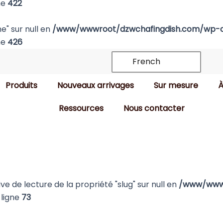
ne
422
e" sur null en
/www/wwwroot/dzwchafingdish.com/wp-co
ne
426
French
Produits
Nouveaux arrivages
Sur mesure
À
Ressources
Nous contacter
ive de lecture de la propriété "slug" sur null en
/www/wwwr
ligne
73