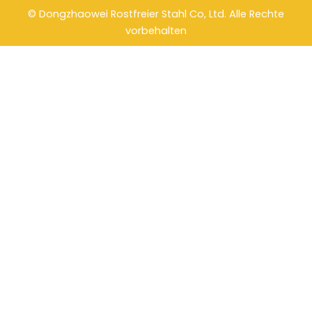
b
o
u
©
Dongzhaowei Rostfreier Stahl
Co, Ltd. Alle Rechte
o
k
b
o
e
vorbehalten
k