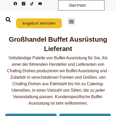
F
T
Y
Zum
German
a
i
o
c
k
u
Inhalt
e
t
t
springen
b
o
u
o
k
b
o
Angebot einholen
e
k
Großhandel Buffet Ausrüstung
Lieferant
Vollständige Palette von Buffet-Ausrüstung für Sie. Als
einer der führenden Hersteller und Lieferanten von
Chafing Dishes produzieren wir Buffet-Ausrüstung und -
Zubehör in verschiedenen Formen und Größen, von
Chafing Dishes aus Edelstahl bis hin zu Catering-
Utensilien, in einer Vielzahl von Stilen, die zu jeder
Veranstaltung passen. Kundenspezifische Buffet-
Ausrüstung ist sehr willkommen.