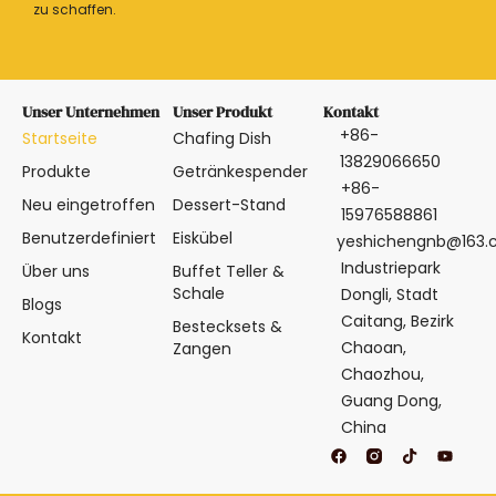
zu schaffen.
Unser Unternehmen
Unser Produkt
Kontakt
+86-
Startseite
Chafing Dish
13829066650
Produkte
Getränkespender
+86-
Neu eingetroffen
Dessert-Stand
15976588861
Benutzerdefiniert
Eiskübel
yeshichengnb@163
Industriepark
Über uns
Buffet Teller &
Schale
Dongli, Stadt
Blogs
Caitang, Bezirk
Bestecksets &
Kontakt
Chaoan,
Zangen
Chaozhou,
Guang Dong,
China
F
T
Y
a
i
o
c
k
u
e
t
t