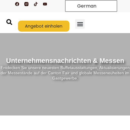
F
T
Y
Zum
German
a
i
o
c
k
u
Inhalt
e
t
t
springen
b
o
u
o
k
b
o
Angebot einholen
e
k
Unternehmensnachrichten & Messen
Entdecken Sie unsere neuesten Buffetausstattungen, Aktualisierungen
der Messestände auf der Canton Fair und globale Messeneuheiten im
Gastgewerbe.