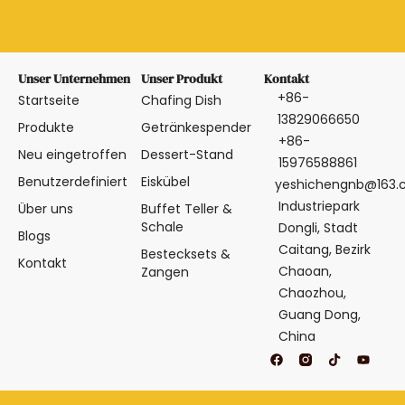
Unser Unternehmen
Unser Produkt
Kontakt
+86-
Startseite
Chafing Dish
13829066650
Produkte
Getränkespender
+86-
Neu eingetroffen
Dessert-Stand
15976588861
Benutzerdefiniert
Eiskübel
yeshichengnb@163
Industriepark
Über uns
Buffet Teller &
Schale
Dongli, Stadt
Blogs
Caitang, Bezirk
Bestecksets &
Kontakt
Chaoan,
Zangen
Chaozhou,
Guang Dong,
China
F
T
Y
a
i
o
c
k
u
e
t
t
b
o
u