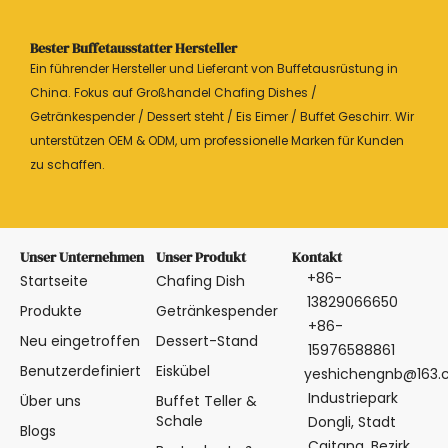
Bester Buffetausstatter Hersteller
Ein führender Hersteller und Lieferant von Buffetausrüstung in
China. Fokus auf Großhandel Chafing Dishes /
Getränkespender / Dessert steht / Eis Eimer / Buffet Geschirr. Wir
unterstützen OEM & ODM, um professionelle Marken für Kunden
zu schaffen.
Unser Unternehmen
Unser Produkt
Kontakt
+86-
Startseite
Chafing Dish
13829066650
Produkte
Getränkespender
+86-
Neu eingetroffen
Dessert-Stand
15976588861
Benutzerdefiniert
Eiskübel
yeshichengnb@163
Industriepark
Über uns
Buffet Teller &
Schale
Dongli, Stadt
Blogs
Caitang, Bezirk