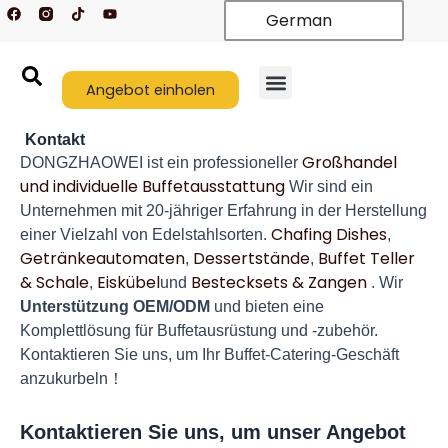
F
T
Y
Zum
German
a
i
o
c
k
u
Inhalt
e
t
t
springen
b
o
u
o
k
b
o
Angebot einholen
e
k
Kontakt
Großhandel
DONGZHAOWEI ist ein professioneller
und individuelle Buffetausstattung
Wir sind ein
Unternehmen mit 20-jähriger Erfahrung in der Herstellung
Chafing Dishes
einer Vielzahl von Edelstahlsorten.
,
Getränkeautomaten
Dessertstände
Buffet Teller
,
,
& Schale
Eiskübel
Bestecksets & Zangen
,
und
. Wir
Unterstützung OEM/ODM
und bieten eine
Komplettlösung für Buffetausrüstung und -zubehör.
Kontaktieren Sie uns, um Ihr Buffet-Catering-Geschäft
anzukurbeln！
Kontaktieren Sie uns, um unser Angebot