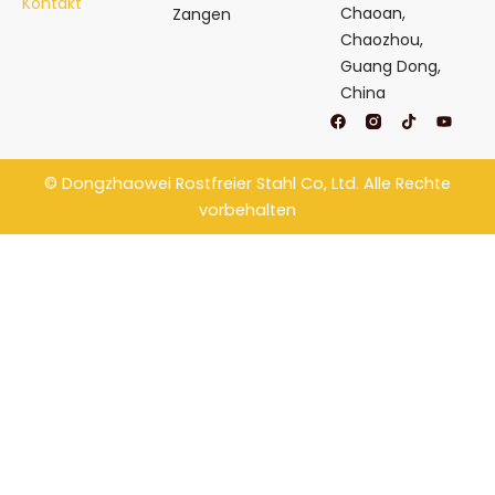
Kontakt
Chaoan,
Zangen
Chaozhou,
Guang Dong,
China
F
T
Y
a
i
o
c
k
u
e
t
t
b
o
u
©
Dongzhaowei Rostfreier Stahl
Co, Ltd. Alle Rechte
o
k
b
o
e
vorbehalten
k