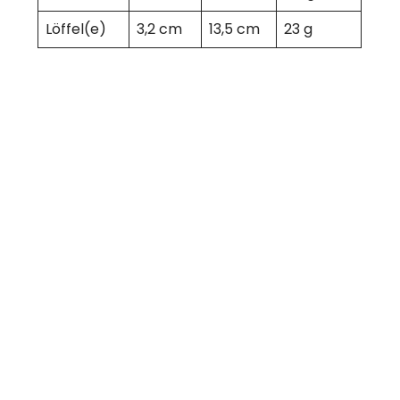
Löffel(e)
3,2 cm
13,5 cm
23 g