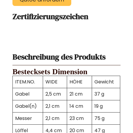
Zertifizierungszeichen
Beschreibung des Produkts
Bestecksets Dimension
ITEM.NO.
WIDE
HÖHE
Gewicht
Gabel
2,5 cm
21 cm
37 g
Gabel(n)
2,1 cm
14 cm
19 g
Messer
2,1 cm
23 cm
75 g
Löffel
4,4 cm
20 cm
47 g