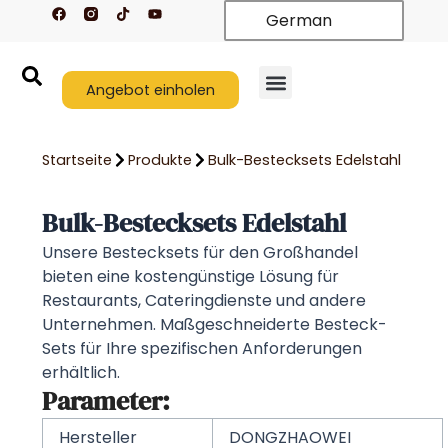
F
T
Y
Zum
German
a
i
o
c
k
u
Inhalt
e
t
t
springen
b
o
u
o
k
b
o
Angebot einholen
e
k
Startseite
Produkte
Bulk-Bestecksets Edelstahl
Bulk-Bestecksets Edelstahl
Unsere Bestecksets für den Großhandel
bieten eine kostengünstige Lösung für
Restaurants, Cateringdienste und andere
Unternehmen. Maßgeschneiderte Besteck-
Sets für Ihre spezifischen Anforderungen
erhältlich.
Parameter:
Hersteller
DONGZHAOWEI