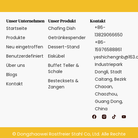
Unser Unternehmen
Unser Produkt
Kontakt
+86-
Startseite
Chafing Dish
13829066650
Produkte
Getränkespender
+86-
Neu eingetroffen
Dessert-Stand
15976588861
Benutzerdefiniert
Eiskübel
yeshichengnb@163
Industriepark
Über uns
Buffet Teller &
Schale
Dongli, Stadt
Blogs
Caitang, Bezirk
Bestecksets &
Kontakt
Chaoan,
Zangen
Chaozhou,
Guang Dong,
China
F
T
Y
a
i
o
c
k
u
e
t
t
b
o
u
©
Dongzhaowei Rostfreier Stahl
Co, Ltd. Alle Rechte
o
k
b