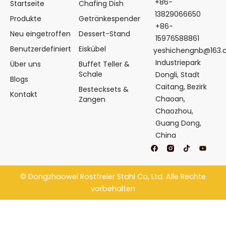
+86-
Startseite
Chafing Dish
13829066650
Produkte
Getränkespender
+86-
Neu eingetroffen
Dessert-Stand
15976588861
Benutzerdefiniert
Eiskübel
yeshichengnb@163
Industriepark
Über uns
Buffet Teller &
Schale
Dongli, Stadt
Blogs
Caitang, Bezirk
Bestecksets &
Kontakt
Chaoan,
Zangen
Chaozhou,
Guang Dong,
China
F
T
Y
a
i
o
c
k
u
e
t
t
b
o
u
©
Dongzhaowei Rostfreier Stahl
Co, Ltd. Alle Rechte
o
k
b
o
e
vorbehalten
k