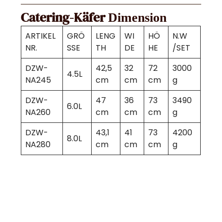
Catering-Käfer
Dimension
ARTIKEL
GRÖ
LENG
WI
HÖ
N.W
NR.
SSE
TH
DE
HE
/SET
DZW-
42,5
32
72
3000
4.5L
NA245
cm
cm
cm
g
DZW-
47
36
73
3490
6.0L
NA260
cm
cm
cm
g
DZW-
43,1
41
73
4200
8.0L
NA280
cm
cm
cm
g