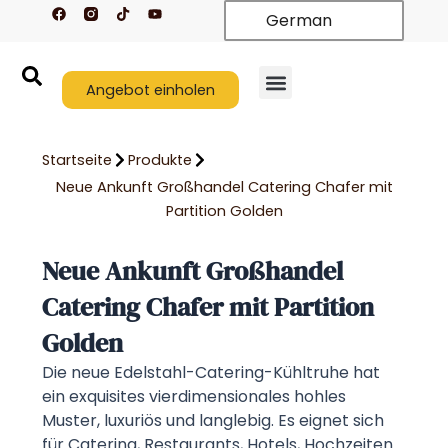
F
T
Y
Zum
German
a
i
o
c
k
u
Inhalt
e
t
t
springen
b
o
u
o
k
b
o
Angebot einholen
e
k
Startseite
Produkte
Neue Ankunft Großhandel Catering Chafer mit
Partition Golden
Neue Ankunft Großhandel
Catering Chafer mit Partition
Golden
Die neue Edelstahl-Catering-Kühltruhe hat
ein exquisites vierdimensionales hohles
Muster, luxuriös und langlebig. Es eignet sich
für Catering, Restaurants, Hotels, Hochzeiten.