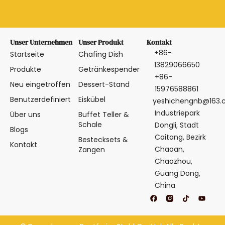
Unser Unternehmen
Unser Produkt
Kontakt
+86-
Startseite
Chafing Dish
13829066650
Produkte
Getränkespender
+86-
Neu eingetroffen
Dessert-Stand
15976588861
Benutzerdefiniert
Eiskübel
yeshichengnb@163
Industriepark
Über uns
Buffet Teller &
Schale
Dongli, Stadt
Blogs
Caitang, Bezirk
Bestecksets &
Kontakt
Chaoan,
Zangen
Chaozhou,
Guang Dong,
China
F
T
Y
a
i
o
c
k
u
e
t
t
b
o
u