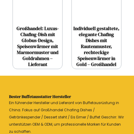
Großhandel: Luxus-
Individuell gestaltete,
Chafing-Dish mit
elegante Chafing
Globus-Design,
Dishes mit
Speisenwärmer mit
Rautenmuster,
Marmormuster und
rechteckige
Goldrahmen –
Speisenwärmer in
Lieferant
Gold – Großhandel
Bester Buffetausstatter Hersteller
Ein führender Hersteller und Lieferant von Buffetausrüstung in
China. Fokus auf Großhandel Chafing Dishes /
Getränkespender / Dessert steht / Eis Eimer / Buffet Geschirr. Wir
unterstützen OEM & ODM, um professionelle Marken für Kunden
zu schaffen.