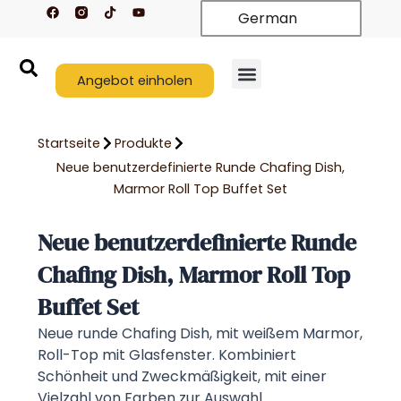
F
T
Y
Zum
German
a
i
o
c
k
u
Inhalt
e
t
t
springen
b
o
u
o
k
b
o
Angebot einholen
e
k
Startseite
Produkte
Neue benutzerdefinierte Runde Chafing Dish,
Marmor Roll Top Buffet Set
Neue benutzerdefinierte Runde
Chafing Dish, Marmor Roll Top
Buffet Set
Neue runde Chafing Dish, mit weißem Marmor,
Roll-Top mit Glasfenster. Kombiniert
Schönheit und Zweckmäßigkeit, mit einer
Vielzahl von Farben zur Auswahl.