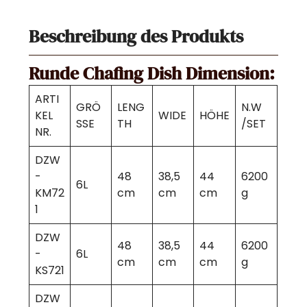
Beschreibung des Produkts
Runde Chafing Dish Dimension:
ARTI
GRÖ
LENG
N.W
KEL
WIDE
HÖHE
SSE
TH
/SET
NR.
DZW
-
48
38,5
44
6200
6L
KM72
cm
cm
cm
g
1
DZW
48
38,5
44
6200
-
6L
cm
cm
cm
g
KS721
DZW