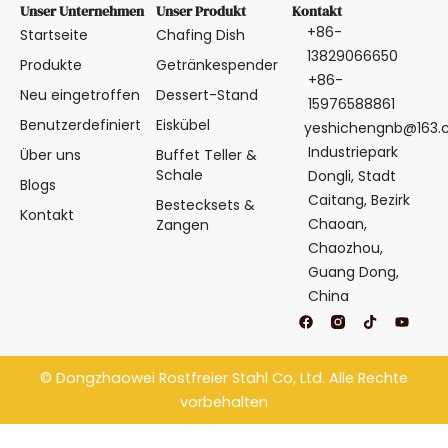
Unser Unternehmen
Unser Produkt
Kontakt
+86-
Startseite
Chafing Dish
13829066650
Produkte
Getränkespender
+86-
Neu eingetroffen
Dessert-Stand
15976588861
Benutzerdefiniert
Eiskübel
yeshichengnb@163
Industriepark
Über uns
Buffet Teller &
Schale
Dongli, Stadt
Blogs
Caitang, Bezirk
Bestecksets &
Kontakt
Chaoan,
Zangen
Chaozhou,
Guang Dong,
China
F
T
Y
a
i
o
c
k
u
e
t
t
b
o
u
©
Dongzhaowei Rostfreier Stahl
Co, Ltd. Alle Rechte
o
k
b
o
e
vorbehalten
k