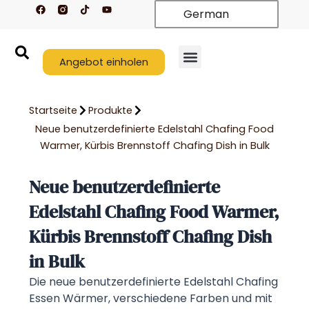
F
T
Y
Zum
German
a
i
o
c
k
u
Inhalt
e
t
t
springen
b
o
u
o
k
b
o
Angebot einholen
e
k
Startseite
Produkte
Neue benutzerdefinierte Edelstahl Chafing Food
Warmer, Kürbis Brennstoff Chafing Dish in Bulk
Neue benutzerdefinierte
Edelstahl Chafing Food Warmer,
Kürbis Brennstoff Chafing Dish
in Bulk
Die neue benutzerdefinierte Edelstahl Chafing
Essen Wärmer, verschiedene Farben und mit