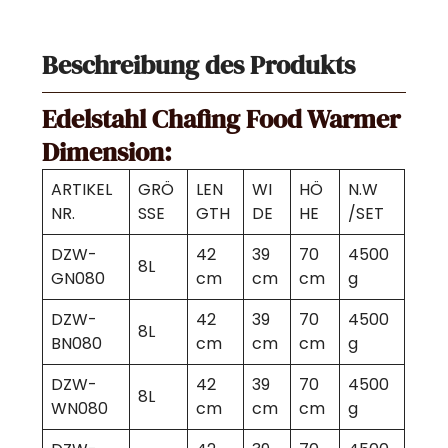
Beschreibung des Produkts
Edelstahl Chafing Food Warmer
Dimension:
ARTIKEL
GRÖ
LEN
WI
HÖ
N.W
NR.
SSE
GTH
DE
HE
/SET
DZW-
42
39
70
4500
8L
GN080
cm
cm
cm
g
DZW-
42
39
70
4500
8L
BN080
cm
cm
cm
g
DZW-
42
39
70
4500
8L
WN080
cm
cm
cm
g