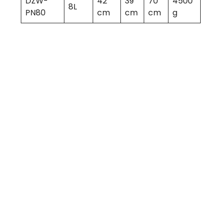
DZW-
42
39
70
4500
8L
PN80
cm
cm
cm
g