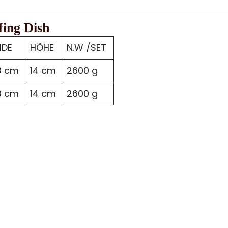
ing Dish
IDE
HÖHE
N.W /SET
3 cm
14 cm
2600 g
3 cm
14 cm
2600 g