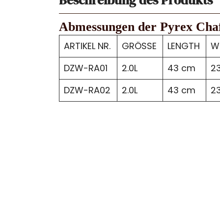
Abmessungen der Pyrex Chaf
ARTIKEL NR.
GRÖSSE
LENGTH
W
DZW-RA01
2.0L
43 cm
2
DZW-RA02
2.0L
43 cm
2