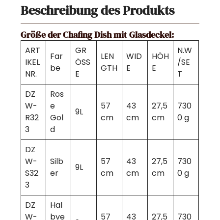
Beschreibung des Produkts
Größe der Chafing Dish mit Glasdeckel:
ART
GR
N.W
Far
LEN
WID
HÖH
IKEL
ÖSS
/SE
be
GTH
E
E
NR.
E
T
DZ
Ros
W-
e
57
43
27,5
730
9L
R32
Gol
cm
cm
cm
0 g
3
d
DZ
W-
Silb
57
43
27,5
730
9L
S32
er
cm
cm
cm
0 g
3
DZ
Hal
W-
bve
57
43
27,5
730