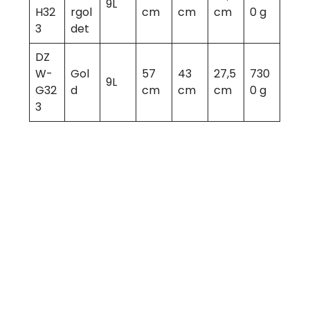
9L
H32
rgol
cm
cm
cm
0 g
3
det
DZ
W-
Gol
57
43
27,5
730
9L
G32
d
cm
cm
cm
0 g
3