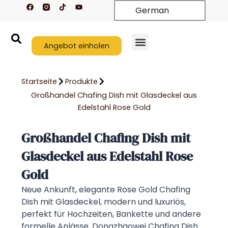
F
T
Y
Zum
German
a
i
o
c
k
u
Inhalt
e
t
t
springen
b
o
u
o
k
b
o
Angebot einholen
e
k
Startseite
Produkte
Großhandel Chafing Dish mit Glasdeckel aus
Edelstahl Rose Gold
Großhandel Chafing Dish mit
Glasdeckel aus Edelstahl Rose
Gold
Neue Ankunft, elegante Rose Gold Chafing
Dish mit Glasdeckel, modern und luxuriös,
perfekt für Hochzeiten, Bankette und andere
formelle Anlässe. Dongzhaowei Chafing Dish