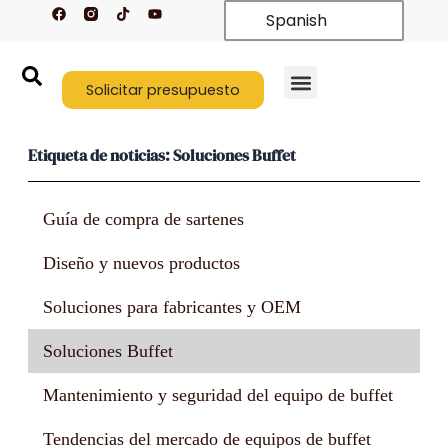
F
T
Y
Ir
Spanish
a
i
o
c
k
u
al
e
t
t
contenido
b
o
u
o
k
b
o
Solicitar presupuesto
e
k
Quiénes somos
Póngase en contacto con nosotros
Etiqueta de noticias: Soluciones Buffet
Guía de compra de sartenes
Diseño y nuevos productos
Soluciones para fabricantes y OEM
Soluciones Buffet
Mantenimiento y seguridad del equipo de buffet
Tendencias del mercado de equipos de buffet