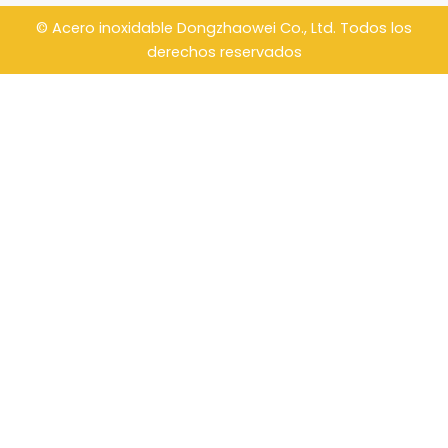
e
t
t
b
o
u
©
Acero inoxidable Dongzhaowei
Co., Ltd. Todos los
o
k
b
o
e
derechos reservados
k