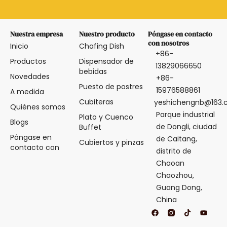
Nuestra empresa
Nuestro producto
Póngase en contacto
con nosotros
Inicio
Chafing Dish
+86-
Productos
Dispensador de
13829066650
bebidas
Novedades
+86-
Puesto de postres
15976588861
A medida
Cubiteras
yeshichengnb@163
Quiénes somos
Parque industrial
Plato y Cuenco
Blogs
de Dongli, ciudad
Buffet
Póngase en
de Caitang,
Cubiertos y pinzas
contacto con
distrito de
Chaoan
Chaozhou,
Guang Dong,
China
F
T
Y
a
i
o
c
k
u