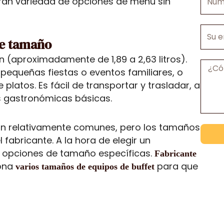
ran variedad de opciones de menú sin
de
teléfo
Su
de tamaño
empre
 (aproximadamente de 1,89 a 2,63 litros).
Mensa
 pequeñas fiestas o eventos familiares, o
platos. Es fácil de transportar y trasladar, a
s gastronómicas básicas.
on relativamente comunes, pero los tamaños
fabricante. A la hora de elegir un
s opciones de tamaño específicas.
Fabricante
ona
para que
varios tamaños de equipos de buffet