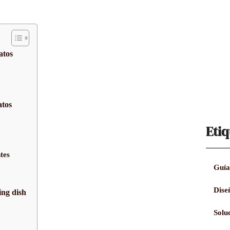
atos
atos
Etiq
tes
Guía
Dise
ing dish
Solu