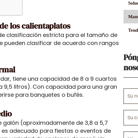
Solu
Mant
de los calientaplatos
Tend
de clasificación estricta para el tamaño de
 se pueden clasificar de acuerdo con rangos
Pón
nos
ormal
dar, tiene una capacidad de 8 a 9 cuartos
 9,5 litros). Con capacidad para una gran
Su
erirse para banquetes o bufés.
nombr
edio
Su
correo
e galón (aproximadamente de 3,8 a 5,7
electr
y es adecuado para fiestas o eventos de
Númer