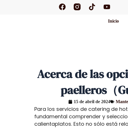
F
T
Y
Ir
a
i
o
al
c
k
u
contenido
Inicio
e
t
t
b
o
u
o
k
b
o
e
k
Acerca de las opc
paelleros（Gu
15 de abril de 2024
Manten
Para los servicios de catering de hot
fundamental comprender y seleccio
calientaplatos. Esto no sólo está r