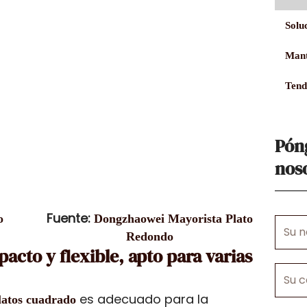
Solu
Mant
Tend
Pón
nos
Fuente:
o
Dongzhaowei Mayorista Plato
Su
Redondo
nombr
cto y flexible, apto para varias
Su
correo
es adecuado para la
platos cuadrado
electr