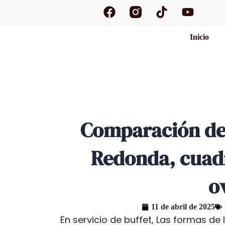
F
T
Y
Ir
a
i
o
al
c
k
u
contenido
Inicio
e
t
t
b
o
u
o
k
b
o
e
k
Comparación de 
Redonda, cuadr
o
11 de abril de 2025
En servicio de buffet,
Las formas de 