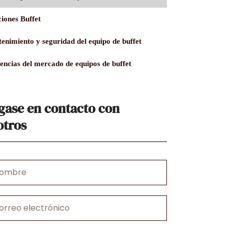
ciones Buffet
enimiento y seguridad del equipo de buffet
encias del mercado de equipos de buffet
gase en contacto con
otros
e
ónico