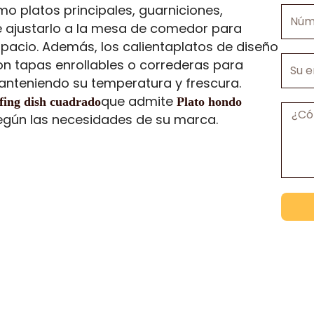
o platos principales, guarniciones,
Númer
te ajustarlo a la mesa de comedor para
de
pacio. Además, los calientaplatos de diseño
teléfo
Su
n tapas enrollables o correderas para
empre
manteniendo su temperatura y frescura.
que admite
afing dish cuadrado
Plato hondo
Mensa
egún las necesidades de su marca.