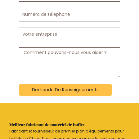
Numéro
de
téléphone
Votre
entreprise
Message
Demande De Renseignements
Meilleur fabricant de matériel de buffet
Fabricant et fournisseur de premier plan d'équipements pour
buffets en Chine. Nous nous concentrons sur la vente en gros