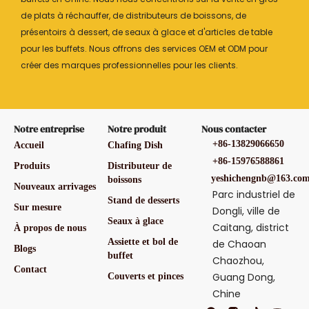
de plats à réchauffer, de distributeurs de boissons, de
présentoirs à dessert, de seaux à glace et d'articles de table
pour les buffets. Nous offrons des services OEM et ODM pour
créer des marques professionnelles pour les clients.
Notre entreprise
Notre produit
Nous contacter
+86-13829066650
Accueil
Chafing Dish
+86-15976588861
Produits
Distributeur de
yeshichengnb@163.co
boissons
Nouveaux arrivages
Parc industriel de
Stand de desserts
Sur mesure
Dongli, ville de
Seaux à glace
Caitang, district
À propos de nous
Assiette et bol de
de Chaoan
Blogs
buffet
Chaozhou,
Contact
Guang Dong,
Couverts et pinces
Chine
F
T
Y