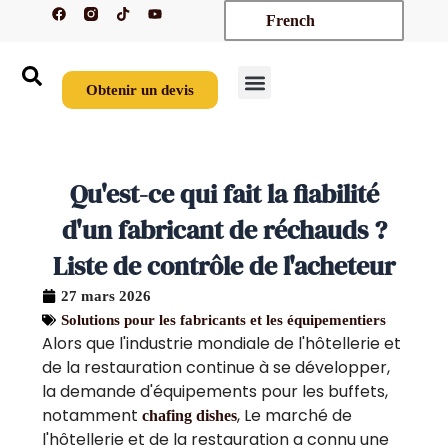
F
T
Y
Aller
French
a
i
o
c
k
u
au
e
t
t
contenu
b
o
u
o
k
b
o
e
Obtenir un devis
k
Nouveaux arrivages
Sur mesure
À propos de nous
Nous contacter
Qu'est-ce qui fait la fiabilité
d'un fabricant de réchauds ?
Liste de contrôle de l'acheteur
27 mars 2026
Solutions pour les fabricants et les équipementiers
Alors que l'industrie mondiale de l'hôtellerie et
de la restauration continue à se développer,
la demande d'équipements pour les buffets,
notamment
, Le marché de
chafing dishes
l'hôtellerie et de la restauration a connu une