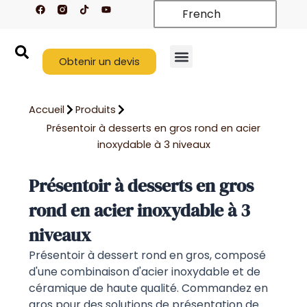
F
T
Y
Aller
French
a
i
o
c
k
u
au
e
t
t
contenu
b
o
u
o
k
b
o
Obtenir un devis
e
k
Nouveaux arrivages
À propos de nous
Nous contacter
Accueil
Produits
Présentoir à desserts en gros rond en acier
inoxydable à 3 niveaux
Présentoir à desserts en gros
rond en acier inoxydable à 3
niveaux
Présentoir à dessert rond en gros, composé
d'une combinaison d'acier inoxydable et de
céramique de haute qualité. Commandez en
gros pour des solutions de présentation de