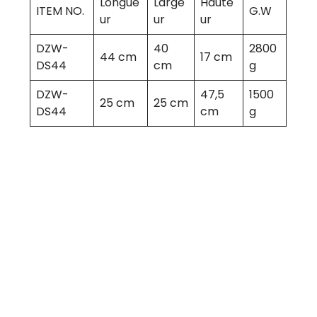
Longue
Large
Haute
ITEM NO.
G.W
ur
ur
ur
DZW-
40
2800
44 cm
17 cm
DS44
cm
g
DZW-
47,5
1500
25 cm
25 cm
DS44
cm
g