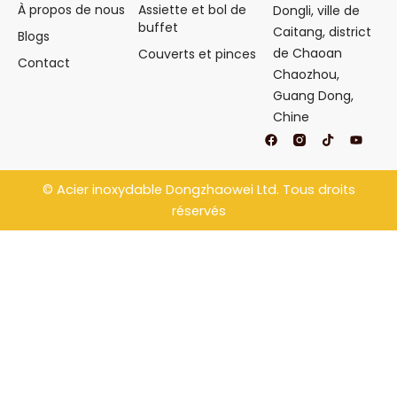
À propos de nous
Assiette et bol de
Dongli, ville de
buffet
Caitang, district
Blogs
de Chaoan
Couverts et pinces
Contact
Chaozhou,
Guang Dong,
Chine
F
T
Y
a
i
o
c
k
u
e
t
t
b
o
u
©
Acier inoxydable Dongzhaowei
Ltd. Tous droits
o
k
b
o
e
réservés
k