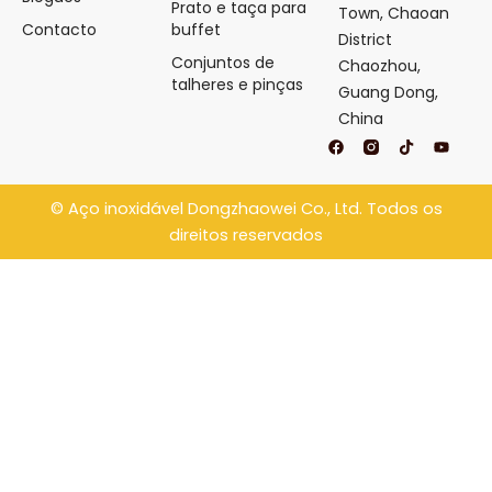
Prato e taça para
Town, Chaoan
Contacto
buffet
District
Conjuntos de
Chaozhou,
talheres e pinças
Guang Dong,
China
F
T
Y
a
i
o
c
k
u
e
t
t
b
o
u
©
Aço inoxidável Dongzhaowei
Co., Ltd. Todos os
o
k
b
o
e
direitos reservados
k