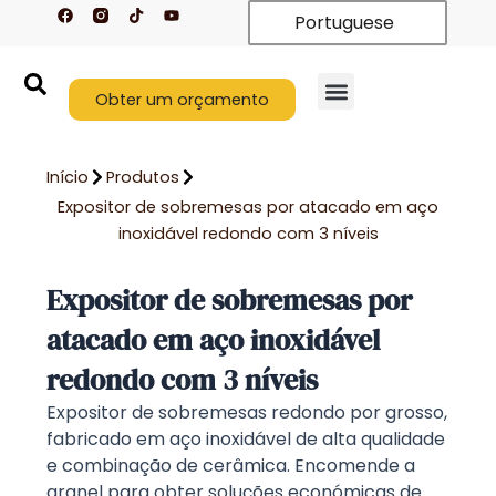
F
T
Y
Saltar
Portuguese
a
i
o
c
k
u
para
e
t
t
o
b
o
u
o
k
b
conteúdo
o
Obter um orçamento
e
k
Início
Produtos
Expositor de sobremesas por atacado em aço
inoxidável redondo com 3 níveis
Expositor de sobremesas por
atacado em aço inoxidável
redondo com 3 níveis
Expositor de sobremesas redondo por grosso,
fabricado em aço inoxidável de alta qualidade
e combinação de cerâmica. Encomende a
granel para obter soluções económicas de