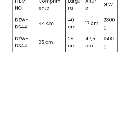
ITEM
Comprim
Largu
Altur
G.W
NO.
ento
ra
a
DZW-
40
2800
44 cm
17 cm
DS44
cm
g
DZW-
25
47,5
1500
25 cm
DS44
cm
cm
g