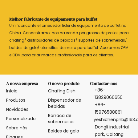
Melhor fabricante de equipamento para buffet
Um fabricante e fornecedor líder de equipamento de buffet na
China. Concentramo-nos na venda por grosso de pratos para
chafing/ distribuidores de bebidas/ suportes de sobremesas/
baldes de gelo/ utensílios de mesa para buffet. Apoiamos OEM
e ODM para criar marcas profissionais para os clientes.
A nossa empresa
O nosso produto
Contactar-nos
+86-
Início
Chafing Dish
13829066650
Produtos
Dispensador de
+86-
bebidas
Novidades
15976588861
Barraca de
Personalizado
yeshichengnb@163
sobremesas
Dongli industrial
Sobre nós
Baldes de gelo
park, Caitang
Blogues