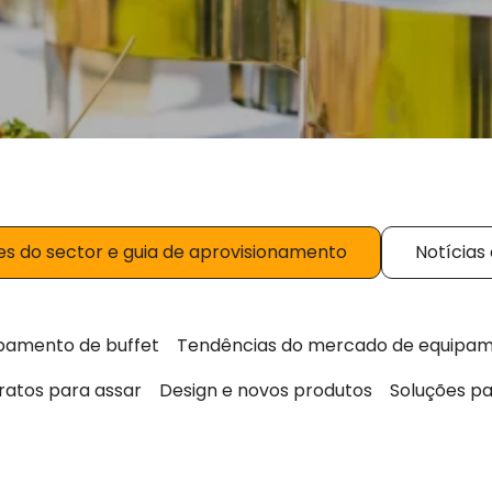
es do sector e guia de aprovisionamento
Notícias
pamento de buffet
Tendências do mercado de equipam
ratos para assar
Design e novos produtos
Soluções pa
Página
Página
Página
Página
Página
Página