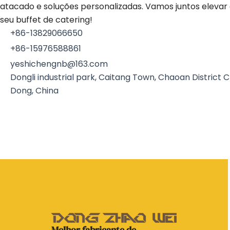
atacado e soluções personalizadas. Vamos juntos elevar
seu buffet de catering!
+86-13829066650
+86-15976588861
yeshichengnb@163.com
Dongli industrial park, Caitang Town, Chaoan District
Dong, China
Melhor fabricante de