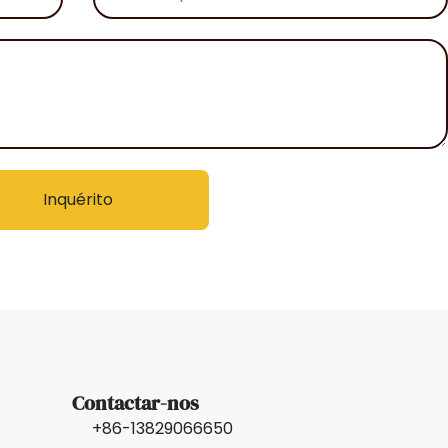
sua
empresa
Inquérito
Contactar-nos
+86-13829066650