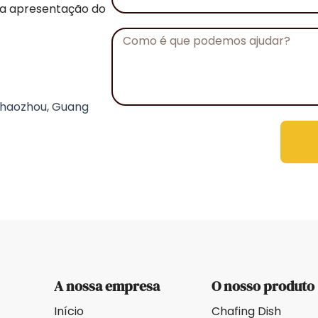
de
 a apresentação do
telefone
Mensagem
 Chaozhou, Guang
A nossa empresa
O nosso produto
Início
Chafing Dish