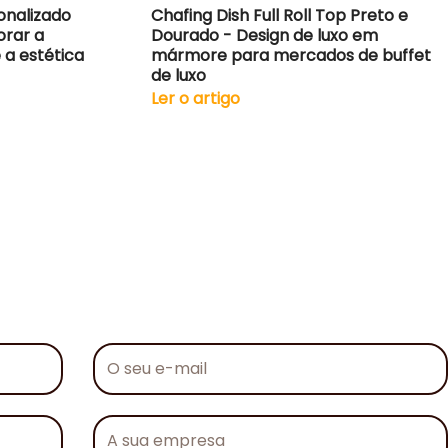
onalizado
Chafing Dish Full Roll Top Preto e
orar a
Dourado - Design de luxo em
 a estética
mármore para mercados de buffet
de luxo
Ler o artigo
O
seu
e-
mail
A