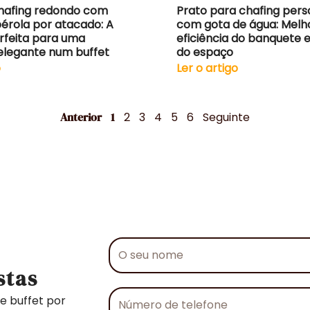
hafing redondo com
Prato para chafing pers
pérola por atacado: A
com gota de água: Melh
rfeita para uma
eficiência do banquete e
elegante num buffet
do espaço
o
Ler o artigo
Anterior
1
2
3
4
5
6
Seguinte
O
seu
stas
nome
Número
e buffet por