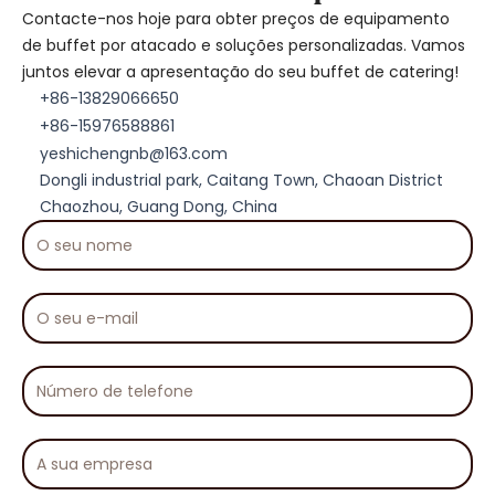
Contacte-nos hoje para obter preços de equipamento
de buffet por atacado e soluções personalizadas. Vamos
juntos elevar a apresentação do seu buffet de catering!
+86-13829066650
+86-15976588861
yeshichengnb@163.com
Dongli industrial park, Caitang Town, Chaoan District
Chaozhou, Guang Dong, China
O
seu
nome
O
seu
e-
mail
Número
de
telefone
A
sua