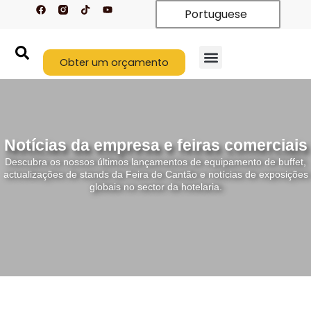
F
T
Y
Saltar
Portuguese
a
i
o
c
k
u
para
e
t
t
o
b
o
u
o
k
b
conteúdo
o
Obter um orçamento
e
k
Notícias da empresa e feiras comerciais
Descubra os nossos últimos lançamentos de equipamento de buffet,
actualizações de stands da Feira de Cantão e notícias de exposições
globais no sector da hotelaria.