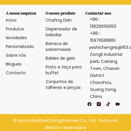
A nossa empresa
O nosso produto
Contactar-nos
+86-
Início
Chafing Dish
13829066650
Produtos
Dispensador de
+86-
bebidas
Novidades
15976588861
Barraca de
Personalizado
yeshichengnb@163
sobremesas
Dongli industrial
Sobre nós
Baldes de gelo
park, Caitang
Blogues
Prato e taça para
Town, Chaoan
Contacto
buffet
District
Conjuntos de
Chaozhou,
talheres e pinças
Guang Dong,
China
F
T
Y
a
i
o
c
k
u
e
t
t
b
o
u
©
Aço inoxidável Dongzhaowei
Co., Ltd. Todos os
o
k
b
o
e
direitos reservados
k