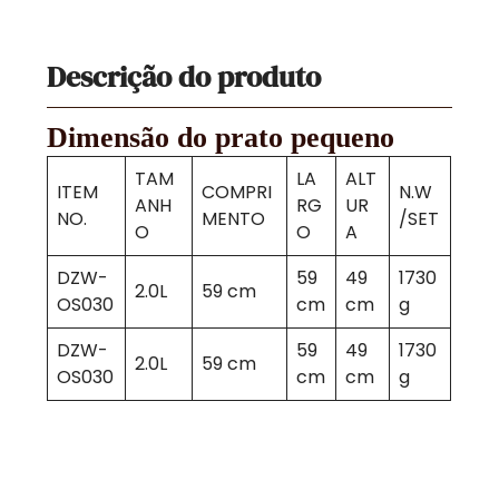
Descrição do produto
Dimensão do prato pequeno
TAM
LA
ALT
ITEM
COMPRI
N.W
ANH
RG
UR
NO.
MENTO
/SET
O
O
A
DZW-
59
49
1730
2.0L
59 cm
OS030
cm
cm
g
DZW-
59
49
1730
2.0L
59 cm
OS030
cm
cm
g