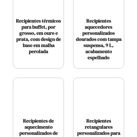
Recipientes térmicos
Recipientes
para buffet, por
aquecedores
grosso, em ouro e
personalizados
prata, com design de
dourados com tampa
base em malha
suspensa, 9 L,
perolada
acabamento
espelhado
Recipientes de
Recipientes
aquecimento
retangulares
personalizados de
personalizados para