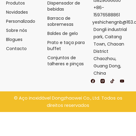
13829066650
Produtos
Dispensador de
+86-
bebidas
Novidades
15976588861
Barraca de
Personalizado
yeshichengnb@163
sobremesas
Dongli industrial
Sobre nós
Baldes de gelo
park, Caitang
Blogues
Prato e taça para
Town, Chaoan
Contacto
buffet
District
Conjuntos de
Chaozhou,
talheres e pinças
Guang Dong,
China
F
T
Y
a
i
o
c
k
u
e
t
t
b
o
u
©
Aço inoxidável Dongzhaowei
Co., Ltd. Todos os
o
k
b
o
e
direitos reservados
k