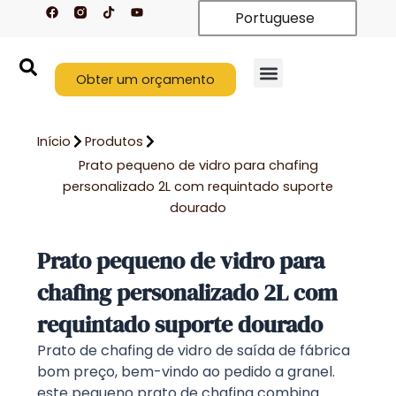
F
T
Y
Saltar
Portuguese
a
i
o
c
k
u
para
e
t
t
o
b
o
u
o
k
b
conteúdo
o
Obter um orçamento
e
k
Início
Produtos
Prato pequeno de vidro para chafing
personalizado 2L com requintado suporte
dourado
Prato pequeno de vidro para
chafing personalizado 2L com
requintado suporte dourado
Prato de chafing de vidro de saída de fábrica
bom preço, bem-vindo ao pedido a granel.
este pequeno prato de chafing combina