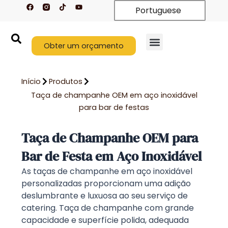
F
T
Y
Saltar
Portuguese
a
i
o
c
k
u
para
e
t
t
o
b
o
u
o
k
b
conteúdo
o
Obter um orçamento
e
k
Início
Produtos
Taça de champanhe OEM em aço inoxidável
para bar de festas
Taça de Champanhe OEM para
Bar de Festa em Aço Inoxidável
As taças de champanhe em aço inoxidável
personalizadas proporcionam uma adição
deslumbrante e luxuosa ao seu serviço de
catering. Taça de champanhe com grande
capacidade e superfície polida, adequada