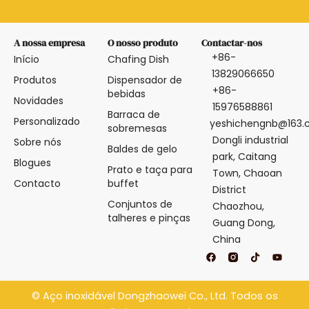
A nossa empresa
O nosso produto
Contactar-nos
+86-
Início
Chafing Dish
13829066650
Produtos
Dispensador de
+86-
bebidas
Novidades
15976588861
Barraca de
Personalizado
yeshichengnb@163
sobremesas
Dongli industrial
Sobre nós
Baldes de gelo
park, Caitang
Blogues
Prato e taça para
Town, Chaoan
Contacto
buffet
District
Conjuntos de
Chaozhou,
talheres e pinças
Guang Dong,
China
F
T
Y
a
i
o
c
k
u
e
t
t
b
o
u
©
Aço inoxidável Dongzhaowei
Co., Ltd. Todos os
o
k
b