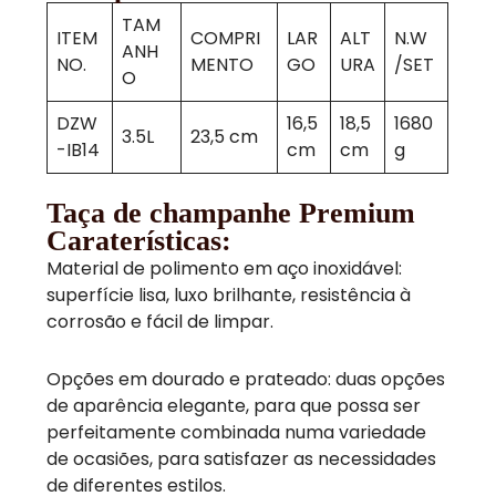
TAM
ITEM
COMPRI
LAR
ALT
N.W
ANH
NO.
MENTO
GO
URA
/SET
O
DZW
16,5
18,5
1680
3.5L
23,5 cm
-IB14
cm
cm
g
Taça de champanhe Premium
Caraterísticas:
Material de polimento em aço inoxidável:
superfície lisa, luxo brilhante, resistência à
corrosão e fácil de limpar.
Opções em dourado e prateado: duas opções
de aparência elegante, para que possa ser
perfeitamente combinada numa variedade
de ocasiões, para satisfazer as necessidades
de diferentes estilos.