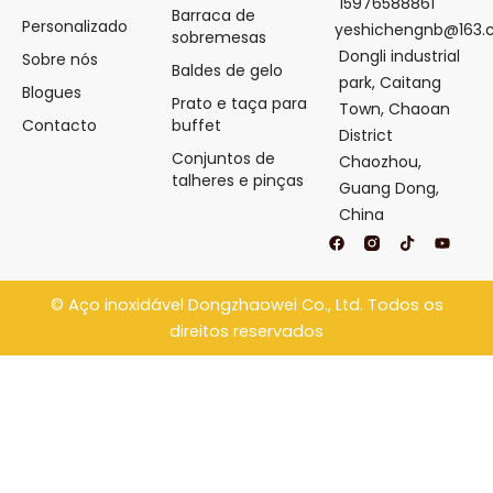
15976588861
Barraca de
Personalizado
yeshichengnb@163
sobremesas
Dongli industrial
Sobre nós
Baldes de gelo
park, Caitang
Blogues
Prato e taça para
Town, Chaoan
Contacto
buffet
District
Conjuntos de
Chaozhou,
talheres e pinças
Guang Dong,
China
F
T
Y
a
i
o
c
k
u
e
t
t
b
o
u
©
Aço inoxidável Dongzhaowei
Co., Ltd. Todos os
o
k
b
o
e
direitos reservados
k