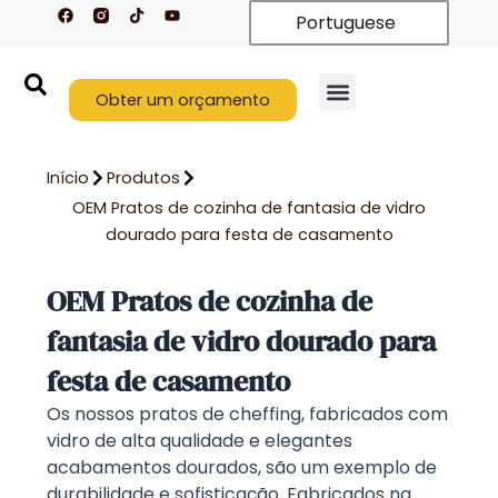
F
T
Y
Saltar
Portuguese
a
i
o
c
k
u
para
e
t
t
o
b
o
u
o
k
b
conteúdo
o
Obter um orçamento
e
k
Início
Produtos
OEM Pratos de cozinha de fantasia de vidro
dourado para festa de casamento
OEM Pratos de cozinha de
fantasia de vidro dourado para
festa de casamento
Os nossos pratos de cheffing, fabricados com
vidro de alta qualidade e elegantes
acabamentos dourados, são um exemplo de
durabilidade e sofisticação. Fabricados na