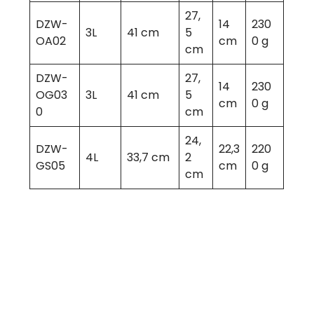
27,
DZW-
14
230
3L
41 cm
5
OA02
cm
0 g
cm
DZW-
27,
14
230
OG03
3L
41 cm
5
cm
0 g
0
cm
24,
DZW-
22,3
220
4L
33,7 cm
2
GS05
cm
0 g
cm