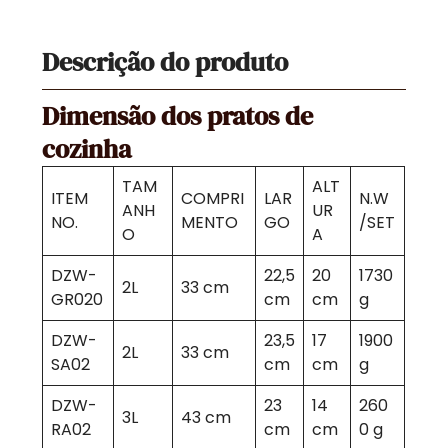
Descrição do produto
Dimensão dos pratos de
cozinha
TAM
ALT
ITEM
COMPRI
LAR
N.W
ANH
UR
NO.
MENTO
GO
/SET
O
A
DZW-
22,5
20
1730
2L
33 cm
GR020
cm
cm
g
DZW-
23,5
17
1900
2L
33 cm
SA02
cm
cm
g
DZW-
23
14
260
3L
43 cm
RA02
cm
cm
0 g