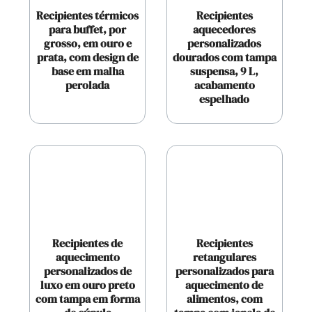
Recipientes térmicos
Recipientes
para buffet, por
aquecedores
grosso, em ouro e
personalizados
prata, com design de
dourados com tampa
base em malha
suspensa, 9 L,
perolada
acabamento
espelhado
Recipientes de
Recipientes
aquecimento
retangulares
personalizados de
personalizados para
luxo em ouro preto
aquecimento de
com tampa em forma
alimentos, com