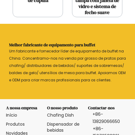
de cúpula
tampa com janela de
vidro e sistema de
fecho suave
Melhor fabricante de equipamento para buffet
Um fabricante e fornecedor líder de equipamento de buffet na
China. Concentramo-nos na venda por grosso de pratos para
chafing/ distribuidores de bebidas/ suportes de sobremesas/
baldes de gelo/ utensílios de mesa para buffet. Apoiamos OEM
e ODM para criar marcas profissionais para os clientes.
A nossa empresa
O nosso produto
Contactar-nos
+86-
Início
Chafing Dish
13829066650
Produtos
Dispensador de
+86-
bebidas
Novidades